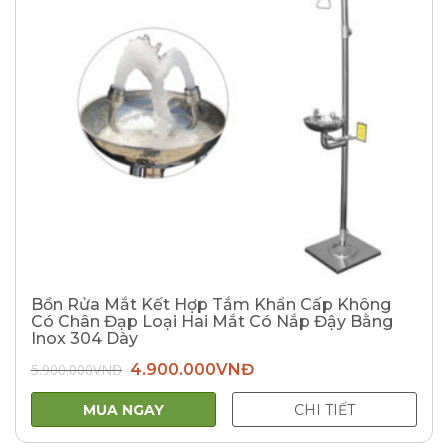
Bồn Rửa Mắt Kết Hợp Tắm Khẩn Cấp Không
Có Chân Đạp Loại Hai Mắt Có Nắp Đậy Bằng
Inox 304 Dày
Giá
Giá
5.900.000
VNĐ
4.900.000
VNĐ
gốc
hiện
là:
tại
5.900.000VNĐ.
là:
MUA NGAY
CHI TIẾT
4.900.000VNĐ.