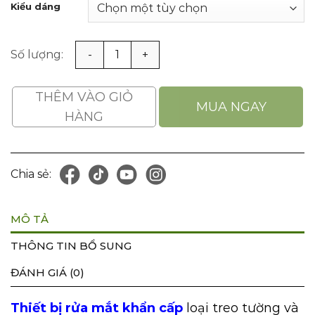
Kiểu dáng
Thiết Bị Rửa Mắt Khẩn Cấp Dạng Treo Tường Và Xe Đẩy 
THÊM VÀO GIỎ
MUA NGAY
HÀNG
Chia sẻ:
MÔ TẢ
THÔNG TIN BỔ SUNG
ĐÁNH GIÁ (0)
Thiết bị rửa mắt khẩn cấp
loại treo tường và