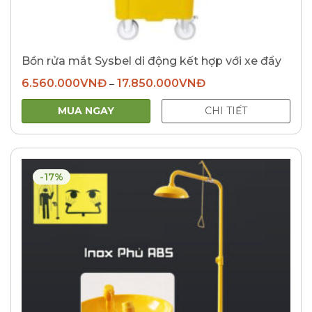
Bồn rửa mắt Sysbel di động kết hợp với xe đẩy
6.560.000
VNĐ
17.850.000
VNĐ
–
MUA NGAY
CHI TIẾT
-17%