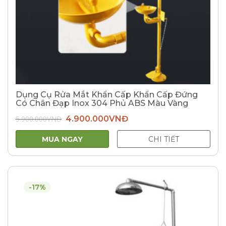
Dụng Cụ Rửa Mắt Khẩn Cấp Khẩn Cấp Đứng
Có Chân Đạp Inox 304 Phủ ABS Màu Vàng
Giá
Giá
5.900.000
VNĐ
4.900.000
VNĐ
gốc
hiện
là:
tại
5.900.000VNĐ.
là:
MUA NGAY
CHI TIẾT
4.900.000VNĐ.
-17%