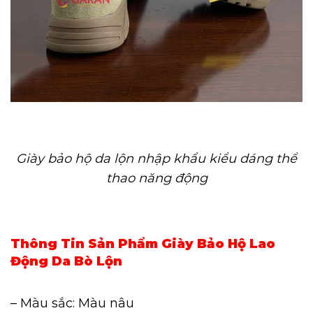
Giày bảo hộ da lộn nhập khẩu kiểu dáng thể
thao năng động
Thông Tin Sản Phẩm Giày Bảo Hộ Lao
Động Da Bò Lộn
– Màu sắc: Màu nâu