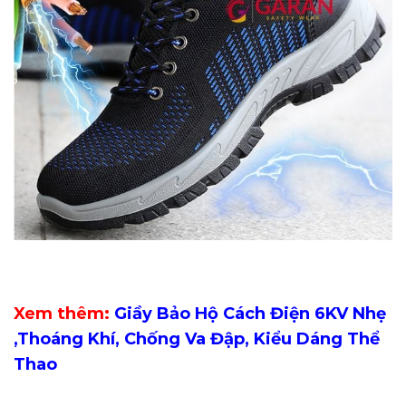
Xem thêm:
Giầy Bảo Hộ Cách Điện 6KV Nhẹ
,Thoáng Khí, Chống Va Đập, Kiểu Dáng Thể
Thao