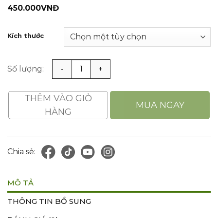
450.000
VNĐ
Kích thước
Giày Bảo Hộ Da Bò Lộn Cho Nam Chống Va Đập, Chống Đ
THÊM VÀO GIỎ
MUA NGAY
HÀNG
Chia sẻ:
MÔ TẢ
THÔNG TIN BỔ SUNG