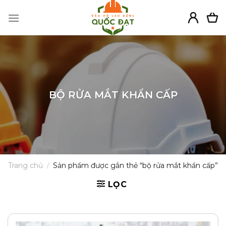
Skip
to
content
BỘ RỬA MẮT KHẨN CẤP
Trang chủ
/
Sản phẩm được gắn thẻ “bộ rửa mắt khẩn cấp”
LỌC