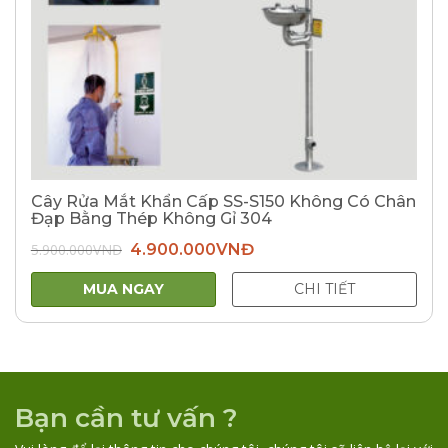
Cây Rửa Mắt Khẩn Cấp SS-S150 Không Có Chân
Đạp Bằng Thép Không Gỉ 304
Giá
Giá
5.900.000
VNĐ
4.900.000
VNĐ
gốc
hiện
là:
tại
5.900.000VNĐ.
là:
MUA NGAY
CHI TIẾT
4.900.000VNĐ.
Bạn cần tư vấn ?