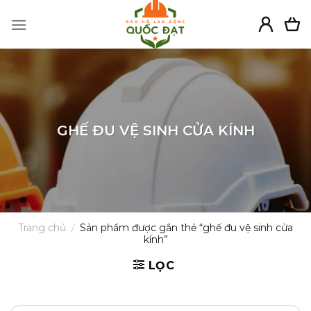
Skip
to
content
GHẾ ĐU VỆ SINH CỬA KÍNH
Trang chủ
/
Sản phẩm được gắn thẻ “ghế đu vệ sinh cửa
kính”
LỌC