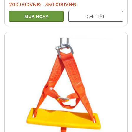
200.000
VNĐ
350.000
VNĐ
–
MUA NGAY
CHI TIẾT