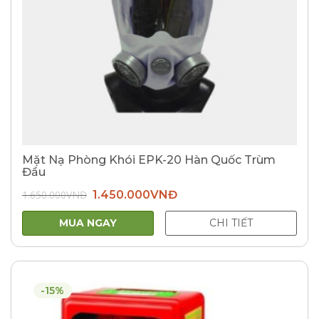
Mặt Nạ Phòng Khói EPK-20 Hàn Quốc Trùm
Đầu
Giá
Giá
1.650.000
VNĐ
1.450.000
VNĐ
gốc
hiện
là:
tại
1.650.000VNĐ.
là:
MUA NGAY
CHI TIẾT
1.450.000VNĐ.
-15%