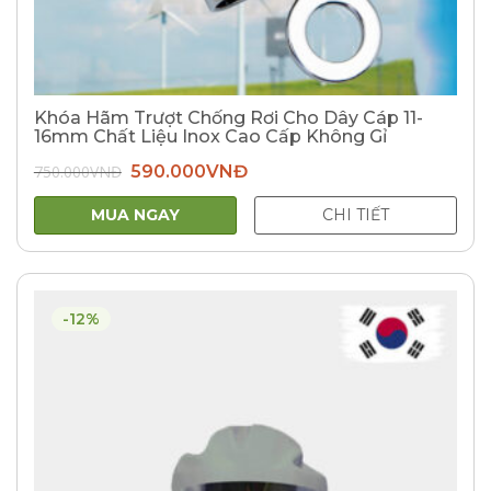
Khóa Hãm Trượt Chống Rơi Cho Dây Cáp 11-
16mm Chất Liệu Inox Cao Cấp Không Gỉ
Giá
Giá
750.000
VNĐ
590.000
VNĐ
gốc
hiện
là:
tại
750.000VNĐ.
là:
MUA NGAY
CHI TIẾT
590.000VNĐ.
-12%