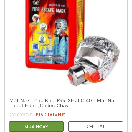
Mặt Nạ Chống Khói Độc XHZLC 40 – Mặt Nạ
Thoát Hiểm, Chống Cháy
Giá
Giá
230.000
VNĐ
195.000
VNĐ
gốc
hiện
là:
tại
230.000VNĐ.
là:
MUA NGAY
CHI TIẾT
195.000VNĐ.