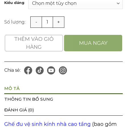
Kiểu dáng
Ghế Đu Vệ Sinh Cửa Kính Nhà Cao Tầng Bao Gồm Ghế Nh
THÊM VÀO GIỎ
MUA NGAY
HÀNG
Chia sẻ:
MÔ TẢ
THÔNG TIN BỔ SUNG
ĐÁNH GIÁ (0)
Ghế đu vệ sinh kính nhà cao tầng
(bao gồm