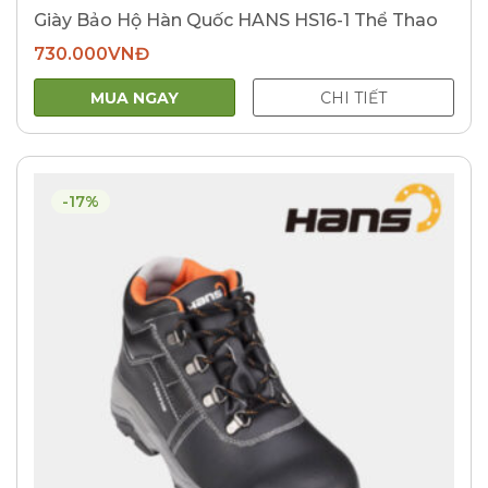
Giày Bảo Hộ Hàn Quốc HANS HS16-1 Thể Thao
730.000
VNĐ
MUA NGAY
CHI TIẾT
-17%