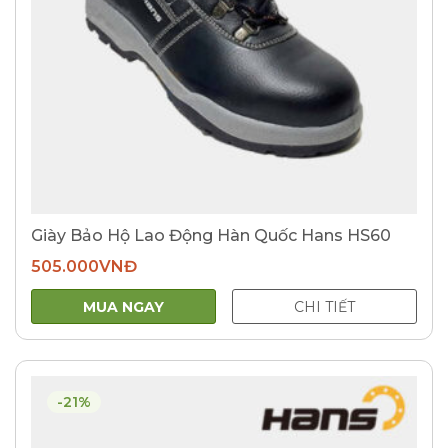
Giày Bảo Hộ Lao Động Hàn Quốc Hans HS60
505.000
VNĐ
MUA NGAY
CHI TIẾT
-21%