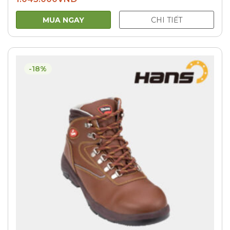
MUA NGAY
CHI TIẾT
-18%