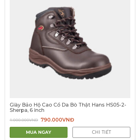
Giày Bảo Hộ Cao Cổ Da Bò Thật Hans HS05-2-
Sherpa, 6 inch
Giá
Giá
1.000.000
VNĐ
790.000
VNĐ
gốc
hiện
là:
tại
1.000.000VNĐ.
là:
MUA NGAY
CHI TIẾT
790.000VNĐ.