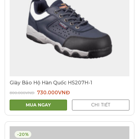
Giày Bảo Hộ Hàn Quốc HS207H-1
Giá
Giá
800.000
VNĐ
730.000
VNĐ
gốc
hiện
là:
tại
800.000VNĐ.
là:
MUA NGAY
CHI TIẾT
730.000VNĐ.
-20%