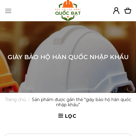
Skip
to
content
GIÀY BẢO HỘ HÀN QUỐC NHẬP KHẨU
Trang chủ
/
Sản phẩm được gắn thẻ “giày bảo hộ hàn quốc
nhập khẩu”
LỌC