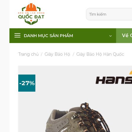
Skip
to
Tìm
kiếm:
content
Về 
DANH MỤC SẢN PHẨM
Trang chủ
/
Giày Bảo Hộ
/
Giày Bảo Hộ Hàn Quốc
-27%