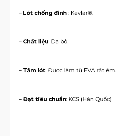
–
Lót chống đinh
: Kevlar®.
–
Chất liệu
: Da bò.
–
Tấm lót
: Được làm từ EVA rất êm.
–
Đạt tiêu chuẩn
: KCS (Hàn Quốc).