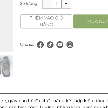
Giày Bảo Hộ Hàn Quốc HANS HS16-1 Thể Thao s
THÊM VÀO GIỎ
MUA NG
HÀNG
Chia sẻ:
)
nhẹ, giày bảo hộ đa chức năng kết hợp kiểu dáng 
rong sân bay, công trường, nhà xưởng, hầm mỏ, k