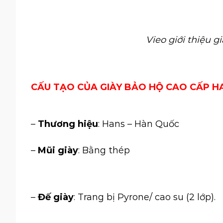
Vieo giới thiệu g
CẤU TẠO CỦA GIÀY BẢO HỘ CAO CẤP HAN
–
Thương hiệu
: Hans – Hàn Quốc
–
Mũi giày
: Bằng thép
–
Đế giày
: Trang bị Pyrone/ cao su (2 lớp).