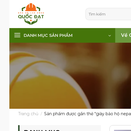
Skip
to
Tìm
kiếm:
content
Về 
DANH MỤC SẢN PHẨM
Trang chủ
/
Sản phẩm được gắn thẻ “giày bảo hộ nepa