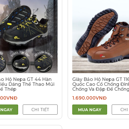
ảo Hộ Nepa GT 44 Hàn
Giày Bảo Hộ Nepa GT 11
iểu Dáng Thể Thao Mũi
Quốc Cao Cổ Chống Đin
ế Thép
Chống Va Đập Đế Chống
000
VNĐ
1.690.000
VNĐ
 NGAY
CHI TIẾT
MUA NGAY
CHI