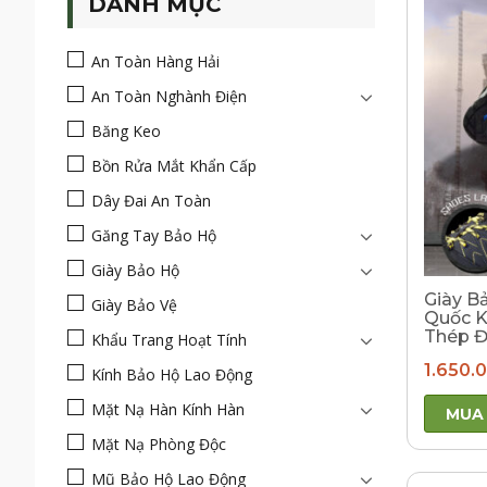
DANH MỤC
An Toàn Hàng Hải
An Toàn Nghành Điện
Băng Keo
Bồn Rửa Mắt Khẩn Cấp
Dây Đai An Toàn
Găng Tay Bảo Hộ
Giày Bảo Hộ
Giày B
Giày Bảo Vệ
Quốc K
Thép Đ
Khẩu Trang Hoạt Tính
1.650.
Kính Bảo Hộ Lao Động
Mặt Nạ Hàn Kính Hàn
MUA
Mặt Nạ Phòng Độc
Mũ Bảo Hộ Lao Động