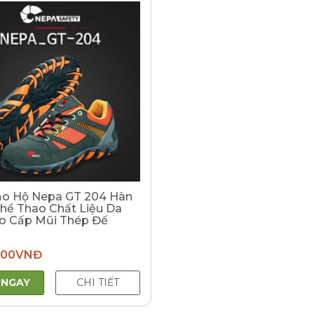
ảo Hộ Nepa GT 204 Hàn
hể Thao Chất Liệu Da
o Cấp Mũi Thép Đế
000
VNĐ
 NGAY
CHI TIẾT