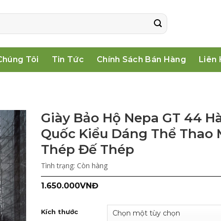
Chúng Tôi
Tin Tức
Chính Sách Bán Hàng
Liên
Giày Bảo Hộ Nepa GT 44 H
Quốc Kiểu Dáng Thể Thao 
Thép Đế Thép
Tình trạng:
Còn hàng
1.650.000
VNĐ
Kích thước