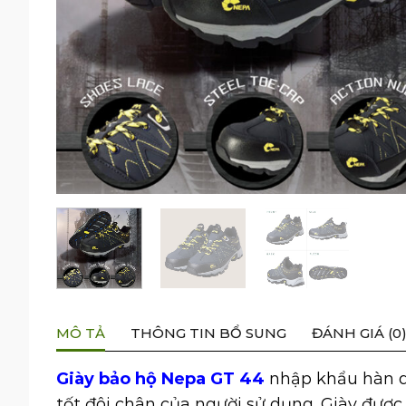
MÔ TẢ
THÔNG TIN BỔ SUNG
ĐÁNH GIÁ (0
Giày bảo hộ Nepa GT 44
nhập khẩu hàn q
tốt đôi chân của người sử dụng. Giày được