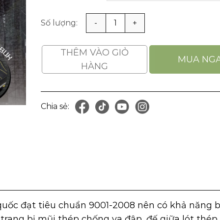
Giày Bảo Hộ Nepa GT 44 Hàn Quốc Kiểu Dáng T
THÊM VÀO GIỎ
MUA NG
HÀNG
Chia sẻ:
)
uốc đạt tiêu chuẩn 9001-2008 nên có khả năng b
 trang bị mũi thép chống va đập, đế giữa lót thé