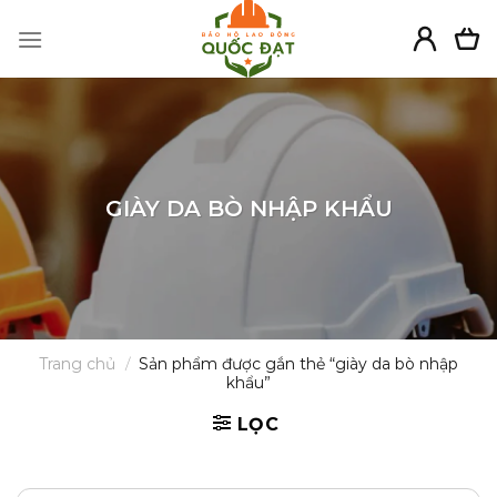
Skip
to
content
GIÀY DA BÒ NHẬP KHẨU
Trang chủ
/
Sản phẩm được gắn thẻ “giày da bò nhập
khẩu”
LỌC