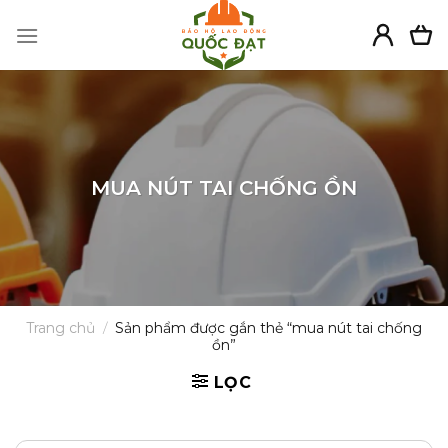
Skip
to
content
MUA NÚT TAI CHỐNG ỒN
Trang chủ
/
Sản phẩm được gắn thẻ “mua nút tai chống
ồn”
LỌC