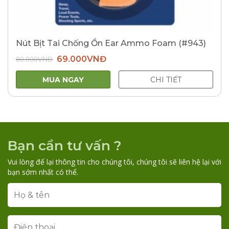
Nút Bịt Tai Chống Ồn Ear Ammo Foam (#943)
Giá
Giá
80.000
VNĐ
69.000
VNĐ
gốc
hiện
là:
tại
80.000VNĐ.
là:
MUA NGAY
CHI TIẾT
69.000VNĐ.
Bạn cần tư vấn ?
Vui lòng để lại thông tin cho chúng tôi, chúng tôi sẽ liên hệ lại với
bạn sớm nhất có thể.