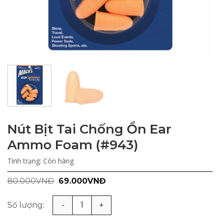
Nút Bịt Tai Chống Ồn Ear
Ammo Foam (#943)
Tình trạng:
Còn hàng
Giá
Giá
80.000
VNĐ
69.000
VNĐ
gốc
hiện
là:
tại
80.000VNĐ.
là:
Nút Bịt Tai Chống Ồn Ear Ammo Foam (#943) số lượng
69.000VNĐ.