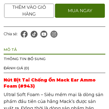
THÊM VÀO GIỎ
MUA NGAY
HÀNG
Chia sẻ:
MÔ TẢ
THÔNG TIN BỔ SUNG
ĐÁNH GIÁ (0)
Nút Bịt Tai Chống Ồn Mack Ear Ammo
Foam (#943)
Ultral Soft Foam – Siêu mềm mại là dòng sản
phẩm đầu tiên của hãng Mack’s được sản
xuất ra. Đồng thời là dòng sản phẩm bán