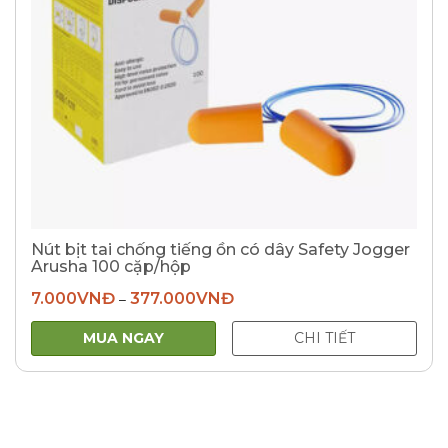
Nút bịt tai chống tiếng ồn có dây Safety Jogger
Arusha 100 cặp/hộp
7.000
VNĐ
377.000
VNĐ
–
MUA NGAY
CHI TIẾT