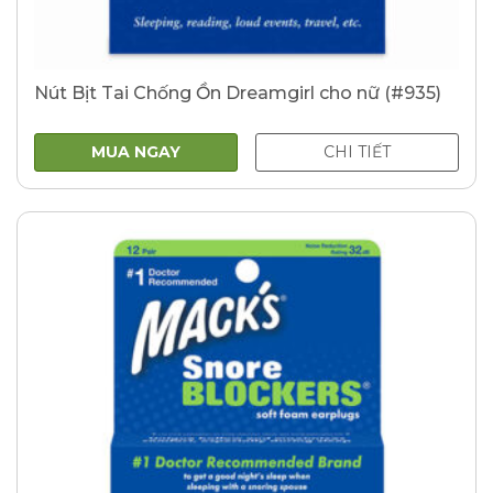
Nút Bịt Tai Chống Ồn Dreamgirl cho nữ (#935)
MUA NGAY
CHI TIẾT