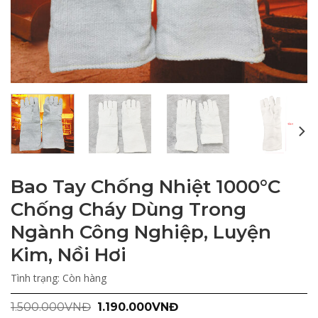
Bao Tay Chống Nhiệt 1000°C
Chống Cháy Dùng Trong
Ngành Công Nghiệp, Luyện
Kim, Nồi Hơi
Tình trạng:
Còn hàng
Giá
Giá
1.500.000
VNĐ
1.190.000
VNĐ
gốc
hiện