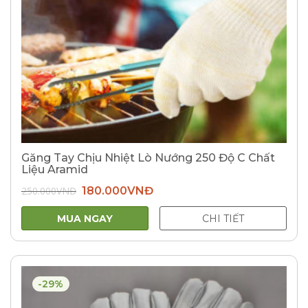
Găng Tay Chịu Nhiệt Lò Nướng 250 Độ C Chất
Liệu Aramid
Giá
Giá
250.000
VNĐ
180.000
VNĐ
gốc
hiện
là:
tại
250.000VNĐ.
là:
MUA NGAY
CHI TIẾT
180.000VNĐ.
-29%