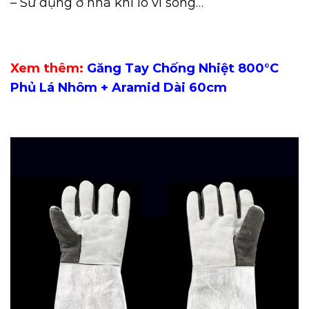
– Sử dụng ở nhà khi lò vi sóng…
Xem thêm:
Găng Tay Chống Nhiệt 800°C
Phủ Lá Nhôm + Aramid Dài 60cm