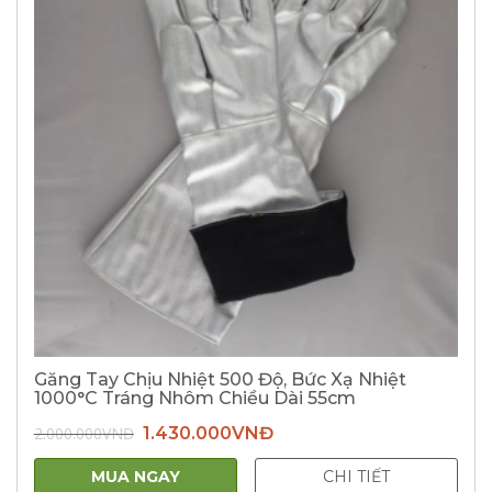
Găng Tay Chịu Nhiệt 500 Độ, Bức Xạ Nhiệt
1000°C Tráng Nhôm Chiều Dài 55cm
Giá
Giá
2.000.000
VNĐ
1.430.000
VNĐ
gốc
hiện
là:
tại
2.000.000VNĐ.
là:
MUA NGAY
CHI TIẾT
1.430.000VNĐ.