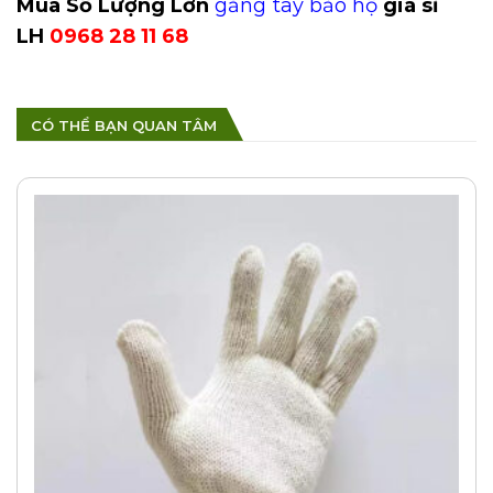
Mua Số Lượng Lớn
găng tay bảo hộ
giá sỉ
LH
0968 28 11 68
CÓ THỂ BẠN QUAN TÂM