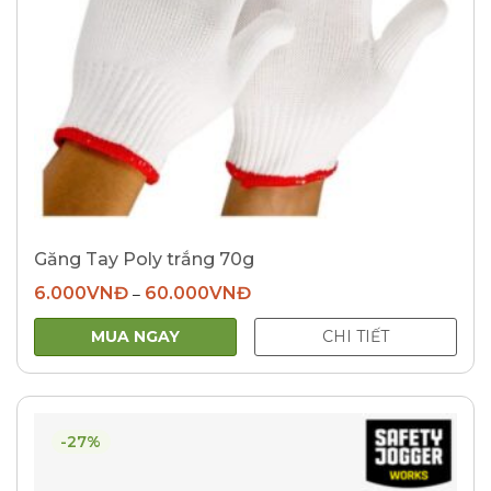
Găng Tay Poly trắng 70g
6.000
VNĐ
60.000
VNĐ
–
MUA NGAY
CHI TIẾT
-27%