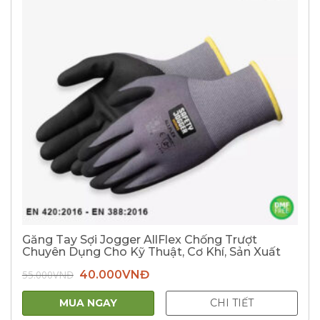
Găng Tay Sợi Jogger AllFlex Chống Trượt
Chuyên Dụng Cho Kỹ Thuật, Cơ Khí, Sản Xuất
Giá
Giá
55.000
VNĐ
40.000
VNĐ
gốc
hiện
là:
tại
55.000VNĐ.
là:
MUA NGAY
CHI TIẾT
40.000VNĐ.