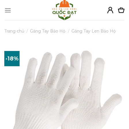
Skip
to
content
Trang chủ
/
Găng Tay Bảo Hộ
/
Găng Tay Len Bảo Hộ
-18%