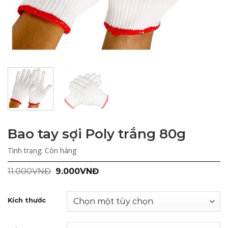
Bao tay sợi Poly trắng 80g
Tình trạng:
Còn hàng
Giá
Giá
11.000
VNĐ
9.000
VNĐ
gốc
hiện
là:
tại
11.000VNĐ.
là:
Kích thước
9.000VNĐ.