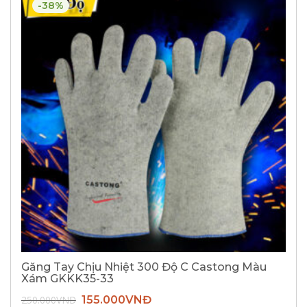
-38%
Găng Tay Chịu Nhiệt 300 Độ C Castong Màu
Xám GKKK35-33
Giá
Giá
250.000
VNĐ
155.000
VNĐ
gốc
hiện