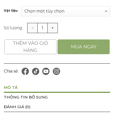
Vật liệu
Bộ Quần Áo Chống Cháy, Chịu Nhiệt Liền Quần Vải Chốn
THÊM VÀO GIỎ
MUA NGAY
HÀNG
Chia sẻ:
MÔ TẢ
THÔNG TIN BỔ SUNG
ĐÁNH GIÁ (0)