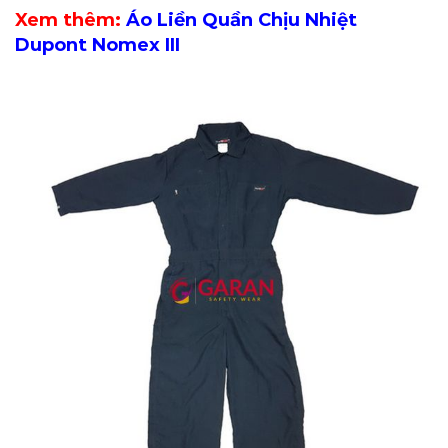
Xem thêm:
Áo Liền Quần Chịu Nhiệt
Dupont Nomex III