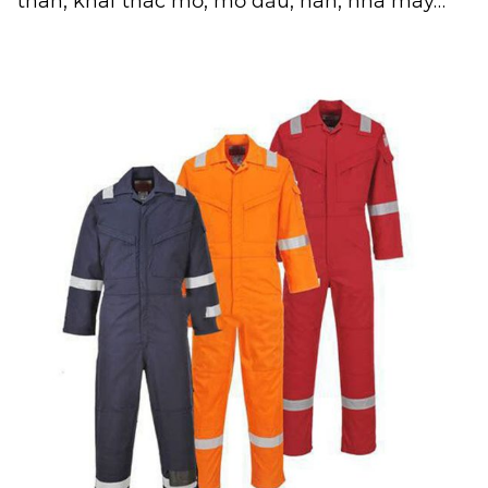
than, khai thác mỏ, mỏ dầu, hàn, nhà máy…