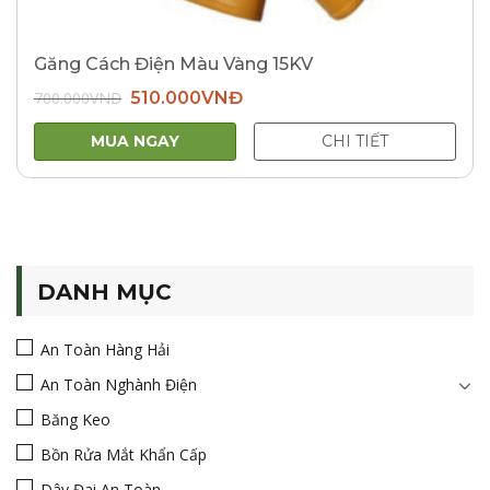
Găng Cách Điện Màu Vàng 15KV
Giá
Giá
700.000
VNĐ
510.000
VNĐ
gốc
hiện
là:
tại
700.000VNĐ.
là:
MUA NGAY
CHI TIẾT
510.000VNĐ.
DANH MỤC
An Toàn Hàng Hải
An Toàn Nghành Điện
Băng Keo
Bồn Rửa Mắt Khẩn Cấp
Dây Đai An Toàn