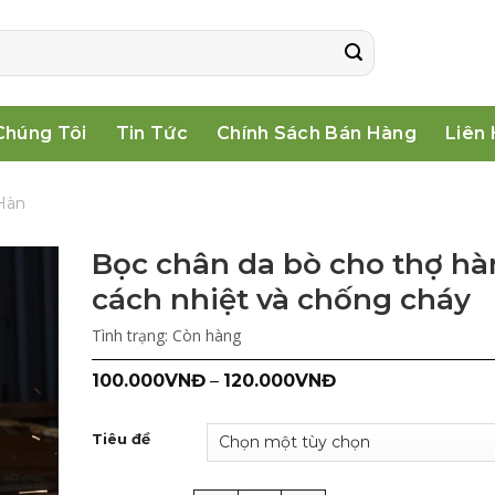
Chúng Tôi
Tin Tức
Chính Sách Bán Hàng
Liên
Hàn
Bọc chân da bò cho thợ hà
cách nhiệt và chống cháy
Tình trạng:
Còn hàng
100.000
VNĐ
–
120.000
VNĐ
Tiêu đề