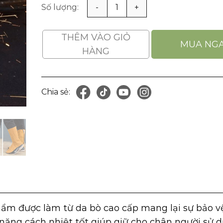
Bọc chân da bò cho thợ hàn cách nhiệt và chốn
THÊM VÀO GIỎ
MUA NG
HÀNG
Chia sẻ:
)
hẩm được làm từ da bò cao cấp mang lại sự bảo vệ
 năng cách nhiệt tốt giúp giữ cho chân người sử 