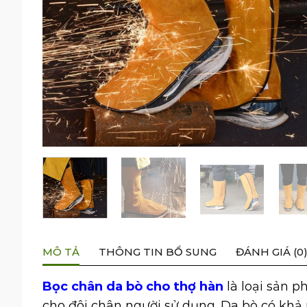
MÔ TẢ
THÔNG TIN BỔ SUNG
ĐÁNH GIÁ (0
Bọc chân da bò cho thợ hàn
là loại sản p
cho đôi chân người sử dụng. Da bò có khả