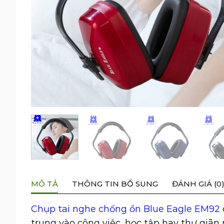
MÔ TẢ
THÔNG TIN BỔ SUNG
ĐÁNH GIÁ (0
Chụp tai nghe chống ồn Blue Eagle EM92
trung vào công việc, học tập hay thư giãn