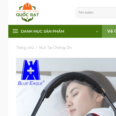
Skip
to
Tìm
kiếm:
content
Về 
DANH MỤC SẢN PHẨM
Trang chủ
/
Nút Tai Chống Ồn