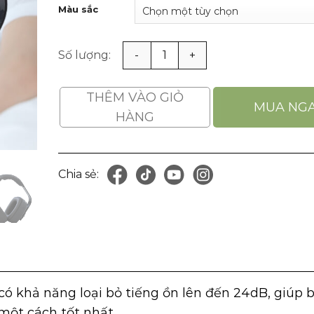
Màu sắc
Chụp tai nghe chống ồn Blue Eagle EM92 gọn nhẹ
THÊM VÀO GIỎ
MUA NG
HÀNG
Chia sẻ:
)
có khả năng loại bỏ tiếng ồn lên đến 24dB, giúp 
 một cách tốt nhất.