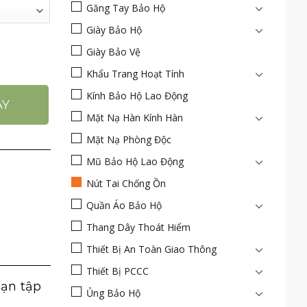
Găng Tay Bảo Hộ
Giày Bảo Hộ
Giày Bảo Vệ
 thuận lợi khi di chuyển thiết kế ôm sát vào tai giảm tiế
Khẩu Trang Hoạt Tính
Kính Bảo Hộ Lao Động
AY
Mặt Nạ Hàn Kính Hàn
Mặt Nạ Phòng Độc
Mũ Bảo Hộ Lao Động
Nút Tai Chống Ồn
Quần Áo Bảo Hộ
Thang Dây Thoát Hiểm
Thiết Bị An Toàn Giao Thông
Thiết Bị PCCC
bạn tập
Ủng Bảo Hộ