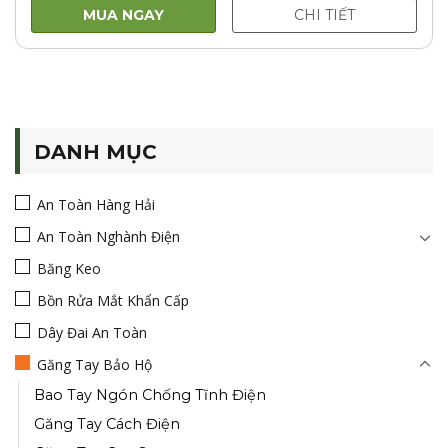
780.000VNĐ.
là:
MUA NGAY
CHI TIẾT
495.000VNĐ.
DANH MỤC
An Toàn Hàng Hải
An Toàn Nghành Điện
Băng Keo
Bồn Rửa Mắt Khẩn Cấp
Dây Đai An Toàn
Găng Tay Bảo Hộ
Bao Tay Ngón Chống Tĩnh Điện
Găng Tay Cách Điện