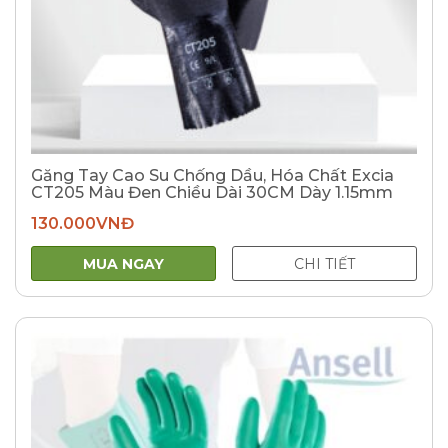
Găng Tay Cao Su Chống Dầu, Hóa Chất Excia
CT205 Màu Đen Chiều Dài 30CM Dày 1.15mm
130.000
VNĐ
MUA NGAY
CHI TIẾT