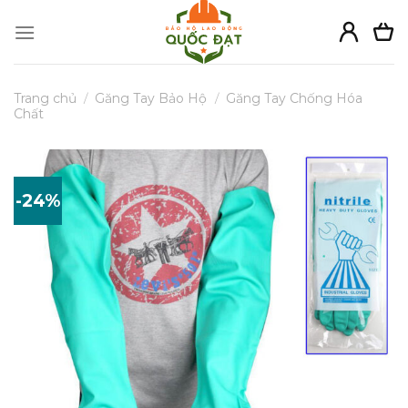
Skip
to
content
Trang chủ
/
Găng Tay Bảo Hộ
/
Găng Tay Chống Hóa
Chất
-24%