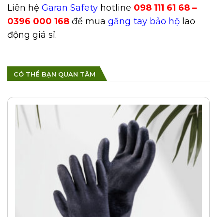
Liên hệ
Garan Safety
hotline
098 111 61 68 –
0396 000 168
để mua
găng tay bảo hộ
lao
động giá sỉ.
CÓ THỂ BẠN QUAN TÂM