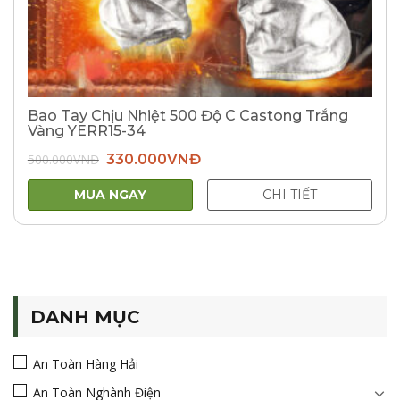
Bao Tay Chịu Nhiệt 500 Độ C Castong Trắng
Vàng YERR15-34
Giá
Giá
500.000
VNĐ
330.000
VNĐ
gốc
hiện
là:
tại
500.000VNĐ.
là:
MUA NGAY
CHI TIẾT
330.000VNĐ.
DANH MỤC
An Toàn Hàng Hải
An Toàn Nghành Điện