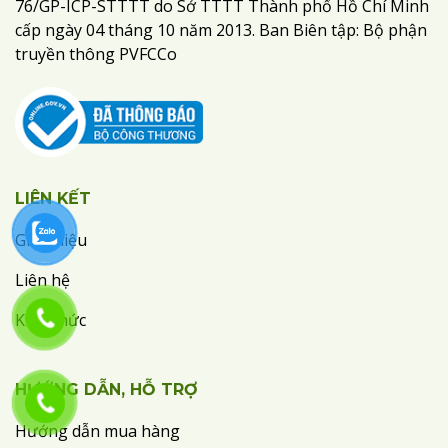
76/GP-ICP-STTTT do Sở TTTT Thành phố Hồ Chí Minh
cấp ngày 04 tháng 10 năm 2013. Ban Biên tập: Bộ phận
truyền thông PVFCCo
LIÊN KẾT
Giới thiệu
Liên hệ
Kiến thức
HƯỚNG DẪN, HỖ TRỢ
Hướng dẫn mua hàng