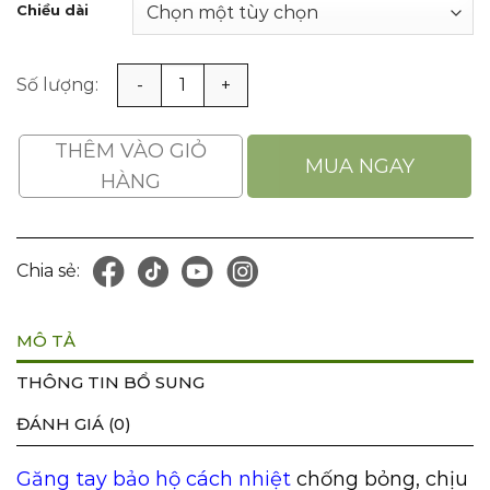
Chiều dài
Găng Tay Chịu Nhiệt 300 -350°C chống bỏng chống mài
THÊM VÀO GIỎ
MUA NGAY
HÀNG
Chia sẻ:
MÔ TẢ
THÔNG TIN BỔ SUNG
ĐÁNH GIÁ (0)
Găng tay bảo hộ cách nhiệt
chống bỏng, chịu