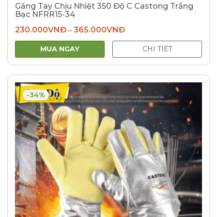
Găng Tay Chịu Nhiệt 350 Độ C Castong Trắng
Bạc NFRR15-34
230.000
VNĐ
365.000
VNĐ
–
MUA NGAY
CHI TIẾT
-34%