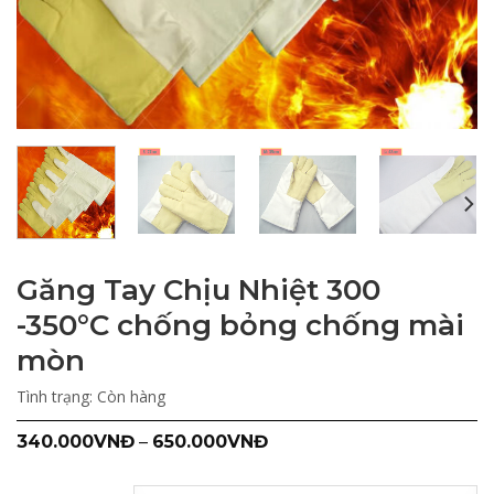
Găng Tay Chịu Nhiệt 300
-350°C chống bỏng chống mài
mòn
Tình trạng:
Còn hàng
340.000
VNĐ
–
650.000
VNĐ