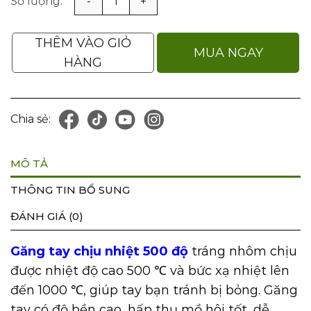
Găng Tay Chịu Nhiệt 500 Độ, Bức Xạ Nhiệt 1000°C Trán
1.430.000VNĐ.
THÊM VÀO GIỎ
MUA NGAY
HÀNG
Chia sẻ:
MÔ TẢ
THÔNG TIN BỔ SUNG
ĐÁNH GIÁ (0)
Găng tay chịu nhiệt 500 độ
tráng nhôm chịu
được nhiệt độ cao 500 ℃ và bức xạ nhiệt lên
đến 1000 ℃, giúp tay bạn tránh bị bỏng. Găng
tay có độ bền cao, hấp thụ mồ hôi tốt, dễ