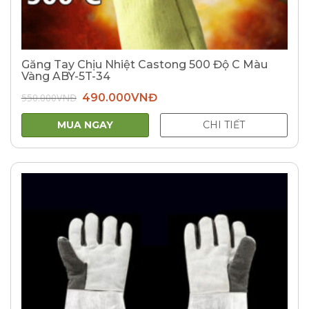
Găng Tay Chịu Nhiệt Castong 500 Độ C Màu
Vàng ABY-5T-34
Giá
Giá
550.000
VNĐ
490.000
VNĐ
gốc
hiện
là:
tại
550.000VNĐ.
là:
MUA NGAY
CHI TIẾT
490.000VNĐ.