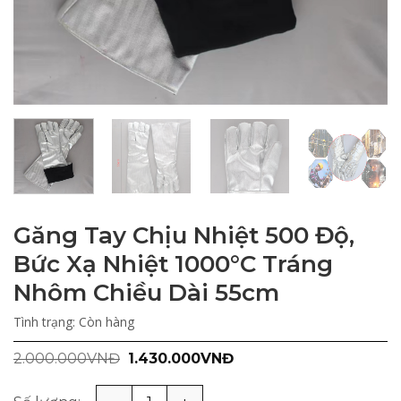
Găng Tay Chịu Nhiệt 500 Độ,
Bức Xạ Nhiệt 1000°C Tráng
Nhôm Chiều Dài 55cm
Tình trạng:
Còn hàng
Giá
Giá
2.000.000
VNĐ
1.430.000
VNĐ
gốc
hiện
là:
tại
2.000.000VNĐ.
là: