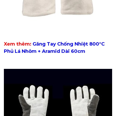
Xem thêm:
Găng Tay Chống Nhiệt 800°C
Phủ Lá Nhôm + Aramid Dài 60cm