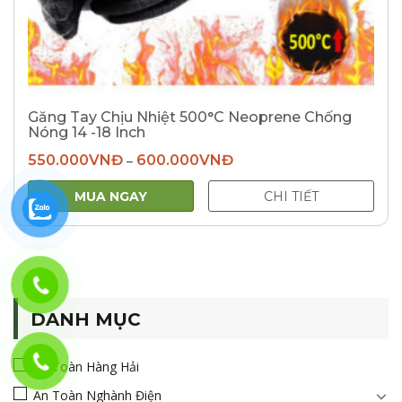
Găng Tay Chịu Nhiệt 500°C Neoprene Chống
Nóng 14 -18 Inch
550.000
VNĐ
600.000
VNĐ
–
MUA NGAY
CHI TIẾT
DANH MỤC
An Toàn Hàng Hải
An Toàn Nghành Điện