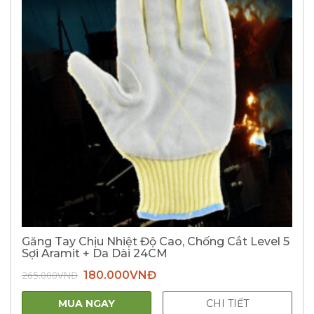
Găng Tay Chịu Nhiệt Độ Cao, Chống Cắt Level 5
Sợi Aramit + Da Dài 24CM
Giá
Giá
265.000
VNĐ
180.000
VNĐ
gốc
hiện
là:
tại
265.000VNĐ.
là:
MUA NGAY
CHI TIẾT
180.000VNĐ.