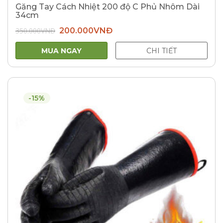
Găng Tay Cách Nhiệt 200 độ C Phủ Nhôm Dài
34cm
Giá
Giá
350.000
VNĐ
200.000
VNĐ
gốc
hiện
là:
tại
350.000VNĐ.
là:
MUA NGAY
CHI TIẾT
200.000VNĐ.
-15%