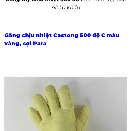
nhập khẩu
Găng chịu nhiệt Castong 500 độ C màu
vàng, sợi Para