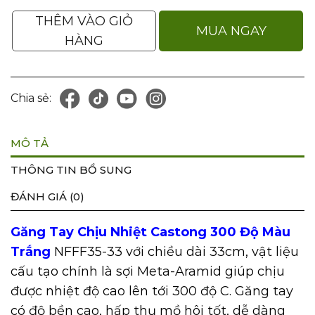
THÊM VÀO GIỎ
MUA NGAY
HÀNG
Chia sẻ:
MÔ TẢ
THÔNG TIN BỔ SUNG
ĐÁNH GIÁ (0)
Găng Tay Chịu Nhiệt Castong 300 Độ Màu
Trắng
NFFF35-33 với chiều dài 33cm, vật liệu
cấu tạo chính là sợi Meta-Aramid giúp chịu
được nhiệt độ cao lên tới 300 độ C. Găng tay
có độ bền cao, hấp thụ mồ hôi tốt, dễ dàng