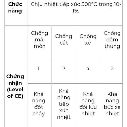
Chức
Chịu nhiệt tiếp xúc 300°C trong 10-
năng
15s
Chống
Chống
Chống
Chống
mài
đâm
cắt
xé
mòn
thủng
1
3
4
2
Chứng
nhận
(Level
Khả
Khả
Khả
Khả
of CE)
năng
năng
năng
năng
tiếp
đốt
đối lưu
bức xạ
xúc
cháy
nhiệt
nhiệt
nhiệt