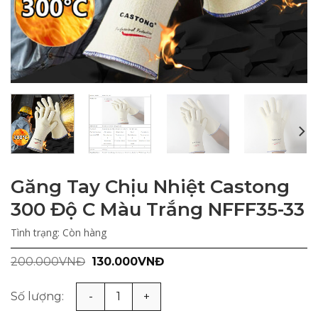
Găng Tay Chịu Nhiệt Castong
300 Độ C Màu Trắng NFFF35-33
Tình trạng:
Còn hàng
Giá
Giá
200.000
VNĐ
130.000
VNĐ
gốc
hiện
là:
tại
200.000VNĐ.
là:
Găng Tay Chịu Nhiệt Castong 300 Độ C Màu Trắng NFFF3
130.000VNĐ.