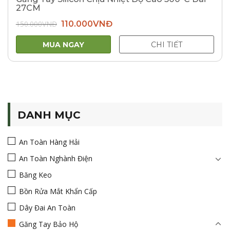
27CM
Giá
Giá
150.000
VNĐ
110.000
VNĐ
gốc
hiện
là:
tại
150.000VNĐ.
là:
MUA NGAY
CHI TIẾT
110.000VNĐ.
DANH MỤC
An Toàn Hàng Hải
An Toàn Nghành Điện
Băng Keo
Bồn Rửa Mắt Khẩn Cấp
Dây Đai An Toàn
Găng Tay Bảo Hộ