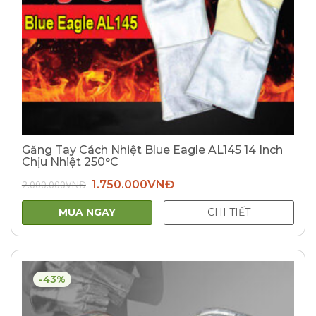
Găng Tay Cách Nhiệt Blue Eagle AL145 14 Inch
Chịu Nhiệt 250°C
Giá
Giá
2.000.000
VNĐ
1.750.000
VNĐ
gốc
hiện
là:
tại
2.000.000VNĐ.
là:
MUA NGAY
CHI TIẾT
1.750.000VNĐ.
-43%