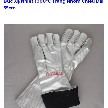
Bức Xạ Nhiệt 1000°C Tráng Nhôm Chiều Dài
55cm