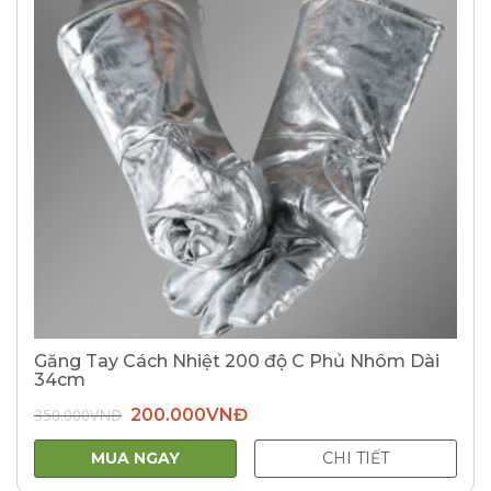
Găng Tay Cách Nhiệt 200 độ C Phủ Nhôm Dài
34cm
Giá
Giá
350.000
VNĐ
200.000
VNĐ
gốc
hiện
là:
tại
350.000VNĐ.
là:
MUA NGAY
CHI TIẾT
200.000VNĐ.