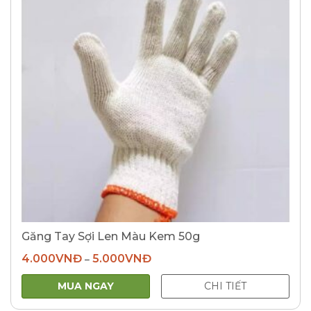
Găng Tay Sợi Len Màu Kem 50g
4.000
VNĐ
5.000
VNĐ
–
MUA NGAY
CHI TIẾT