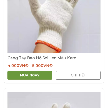
Găng Tay Bảo Hộ Sợi Len Màu Kem
4.000
VNĐ
5.000
VNĐ
–
MUA NGAY
CHI TIẾT