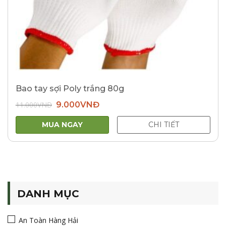
Bao tay sợi Poly trắng 80g
Giá
Giá
11.000
VNĐ
9.000
VNĐ
gốc
hiện
là:
tại
11.000VNĐ.
là:
MUA NGAY
CHI TIẾT
9.000VNĐ.
DANH MỤC
An Toàn Hàng Hải