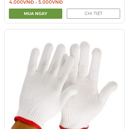
4.000
VNĐ
5.000
VNĐ
–
MUA NGAY
CHI TIẾT