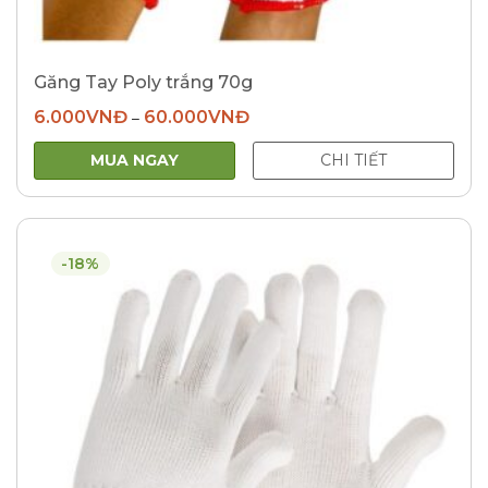
Găng Tay Poly trắng 70g
6.000
VNĐ
60.000
VNĐ
–
MUA NGAY
CHI TIẾT
-18%