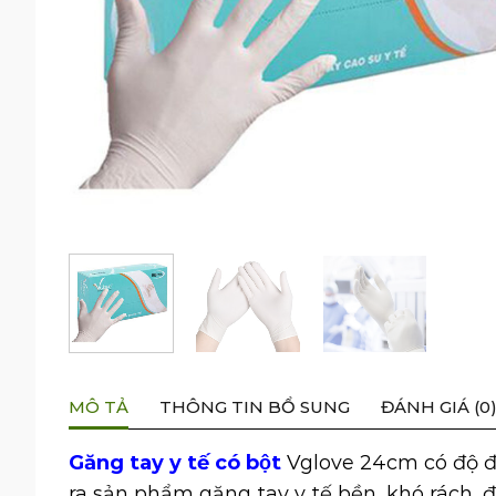
MÔ TẢ
THÔNG TIN BỔ SUNG
ĐÁNH GIÁ (0
Găng tay y tế có bột
Vglove 24cm có độ đà
ra sản phẩm găng tay y tế bền, khó rách, 