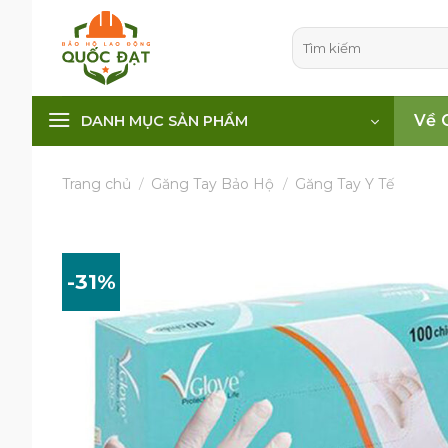
Skip
to
Tìm
kiếm:
content
Về 
DANH MỤC SẢN PHẨM
Trang chủ
/
Găng Tay Bảo Hộ
/
Găng Tay Y Tế
-31%