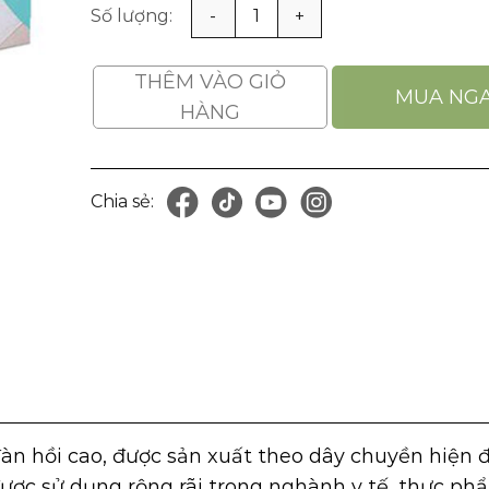
Găng Tay Y Tế Có Bột Vglove 24cm số lượng
THÊM VÀO GIỎ
MUA NG
HÀNG
Chia sẻ:
)
n hồi cao, được sản xuất theo dây chuyền hiện đ
được sử dụng rộng rãi trong nghành y tế, thực ph