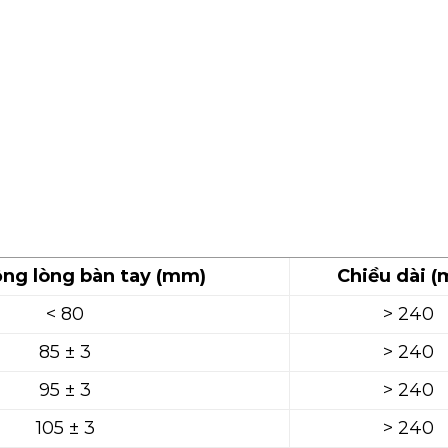
ộng lòng bàn tay (mm)
Chiều dài 
< 80
> 240
85 ± 3
> 240
95 ± 3
> 240
105 ± 3
> 240