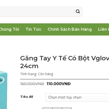
Chúng Tôi
Tin Tức
Chính Sách Bán Hàng
Liên
Găng Tay Y Tế Có Bột Vglo
24cm
Tình trạng:
Còn hàng
Giá
Giá
160.000
VNĐ
110.000
VNĐ
gốc
hiện
là:
tại
160.000VNĐ.
là:
Tiêu đề
110.000VNĐ.