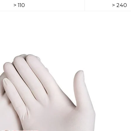
> 110
> 240