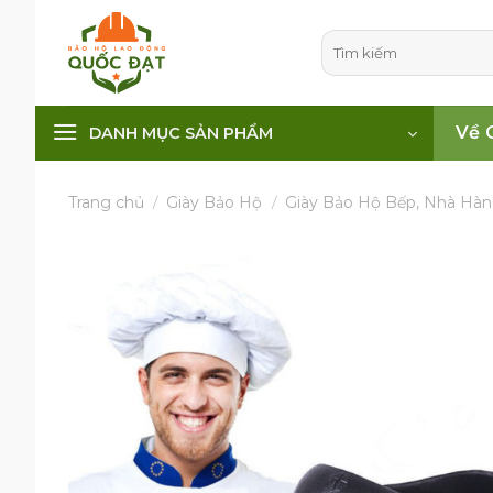
Skip
to
Tìm
kiếm:
content
Về 
DANH MỤC SẢN PHẨM
Trang chủ
/
Giày Bảo Hộ
/
Giày Bảo Hộ Bếp, Nhà Hàn