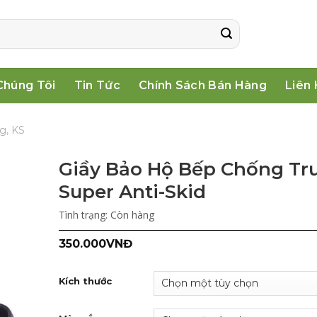
Chúng Tôi
Tin Tức
Chính Sách Bán Hàng
Liên
g, KS
Giầy Bảo Hộ Bếp Chống Tr
Super Anti-Skid
Tình trạng:
Còn hàng
350.000
VNĐ
Kích thước