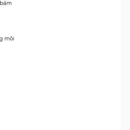
ộ bám
ng môi