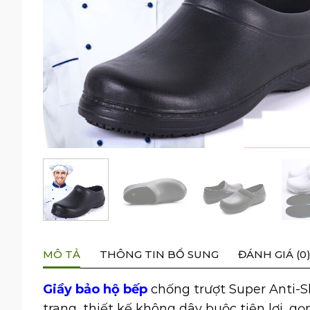
MÔ TẢ
THÔNG TIN BỔ SUNG
ĐÁNH GIÁ (0
Giầy bảo hộ bếp
chống trượt Super Anti-S
trang, thiết kế không dây buộc tiện lợi, gọ