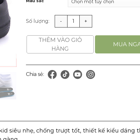
Màu sắc
Giầy Bảo Hộ Bếp Chống Trượt Super Anti-Skid s
THÊM VÀO GIỎ
MUA NG
HÀNG
Chia sẻ:
)
kid
siêu nhẹ
, chống trượt tốt, thiết kế kiểu dáng t
n gàng.