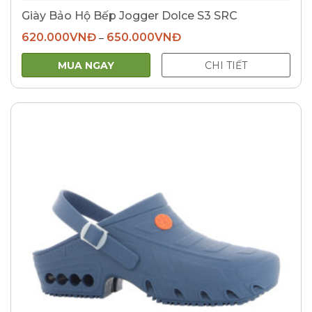
Giày Bảo Hộ Bếp Jogger Dolce S3 SRC
620.000
VNĐ
650.000
VNĐ
–
MUA NGAY
CHI TIẾT