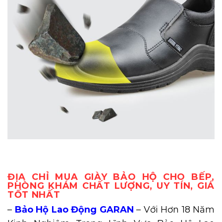
ĐỊA CHỈ MUA GIÀY BẢO HỘ CHO BẾP,
PHÒNG KHÁM CHẤT LƯỢNG, UY TÍN, GIÁ
TỐT NHẤT
–
Bảo Hộ Lao Động GARAN
– Với Hơn 18 Năm