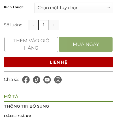
Kích thước
Giày Bảo Hộ Cho Bếp, Phòng Khám Oxypas Eliane số lư
THÊM VÀO GIỎ
MUA NGAY
HÀNG
LIÊN HỆ
Chia sẻ:
MÔ TẢ
THÔNG TIN BỔ SUNG
ĐÁNH GIÁ (0)