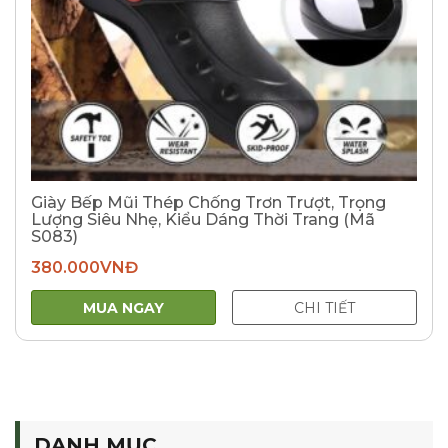
Giày Bếp Mũi Thép Chống Trơn Trượt, Trọng
Lượng Siêu Nhẹ, Kiểu Dáng Thời Trang (Mã
S083)
380.000
VNĐ
MUA NGAY
CHI TIẾT
DANH MỤC