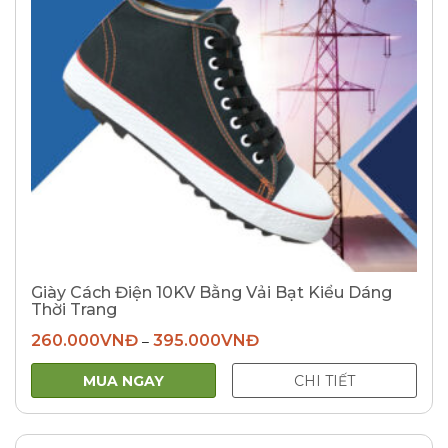
Giày Cách Điện 10KV Bằng Vải Bạt Kiểu Dáng
Thời Trang
260.000
VNĐ
395.000
VNĐ
–
MUA NGAY
CHI TIẾT