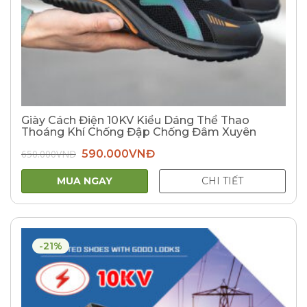
Giày Cách Điện 10KV Kiểu Dáng Thể Thao
Thoáng Khí Chống Đập Chống Đâm Xuyên
Giá
Giá
650.000
VNĐ
590.000
VNĐ
gốc
hiện
là:
tại
650.000VNĐ.
là:
MUA NGAY
CHI TIẾT
590.000VNĐ.
-21%