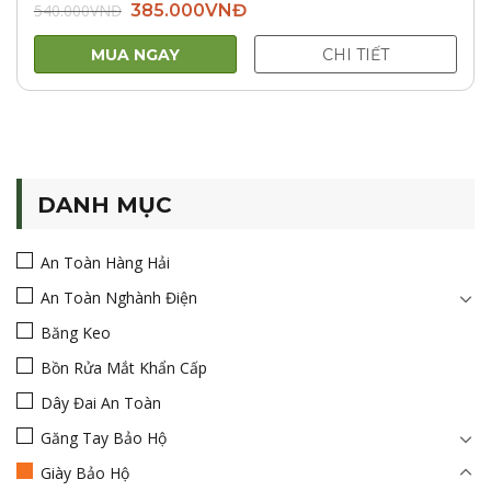
Giá
Giá
540.000
VNĐ
385.000
VNĐ
gốc
hiện
là:
tại
540.000VNĐ.
là:
MUA NGAY
CHI TIẾT
385.000VNĐ.
DANH MỤC
An Toàn Hàng Hải
An Toàn Nghành Điện
Băng Keo
Bồn Rửa Mắt Khẩn Cấp
Dây Đai An Toàn
Găng Tay Bảo Hộ
Giày Bảo Hộ