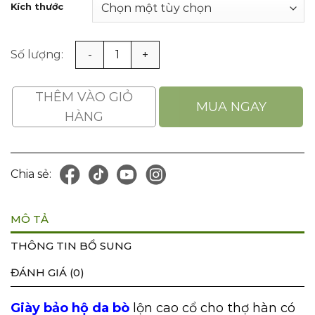
Kích thước
265.000VNĐ.
Giày Bảo Hộ Da Bò Lộn Cao Cổ Chống Cháy Cho Thợ Hàn 
THÊM VÀO GIỎ
MUA NGAY
HÀNG
Chia sẻ:
MÔ TẢ
THÔNG TIN BỔ SUNG
ĐÁNH GIÁ (0)
Giày bảo hộ da bò
lộn cao cổ cho thợ hàn có