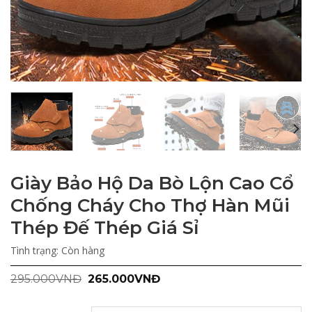
Giày Bảo Hộ Da Bò Lộn Cao Cổ
Chống Cháy Cho Thợ Hàn Mũi
Thép Đế Thép Giá Sỉ
Tình trạng:
Còn hàng
Giá
Giá
295.000
VNĐ
265.000
VNĐ
gốc
hiện
là:
tại
295.000VNĐ.
là: