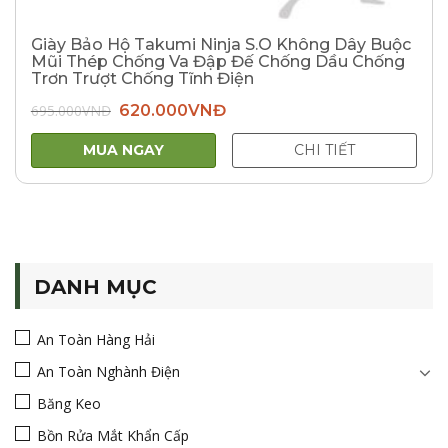
Giày Bảo Hộ Takumi Ninja S.O Không Dây Buộc
Mũi Thép Chống Va Đập Đế Chống Dầu Chống
Trơn Trượt Chống Tĩnh Điện
Giá
Giá
695.000
VNĐ
620.000
VNĐ
gốc
hiện
là:
tại
695.000VNĐ.
là:
MUA NGAY
CHI TIẾT
620.000VNĐ.
DANH MỤC
An Toàn Hàng Hải
An Toàn Nghành Điện
Băng Keo
Bồn Rửa Mắt Khẩn Cấp