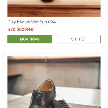
Giày bảo vệ Việt Sun 024
420.000
VNĐ
MUA NGAY
CHI TIẾT