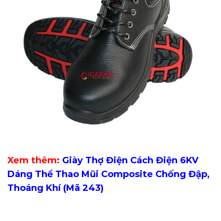
Xem thêm:
Giày Thợ Điện Cách Điện 6KV
Dáng Thể Thao Mũi Composite Chống Đập,
Thoáng Khí (Mã 243)