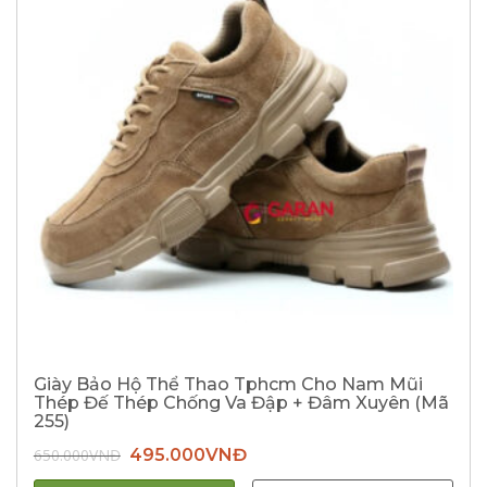
Giày Bảo Hộ Thể Thao Tphcm Cho Nam Mũi
Thép Đế Thép Chống Va Đập + Đâm Xuyên (Mã
255)
Giá
Giá
650.000
VNĐ
495.000
VNĐ
gốc
hiện
là:
tại