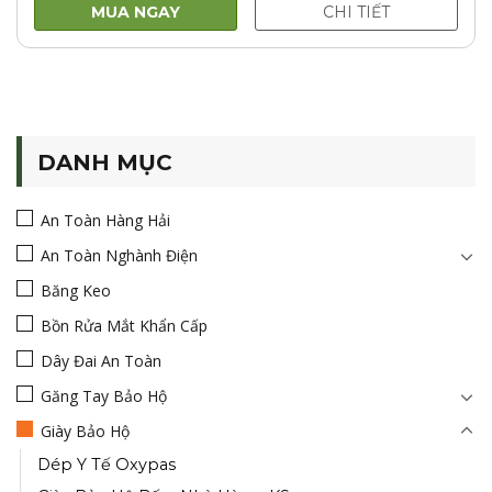
650.000VNĐ.
là:
MUA NGAY
CHI TIẾT
495.000VNĐ.
DANH MỤC
An Toàn Hàng Hải
An Toàn Nghành Điện
Băng Keo
Bồn Rửa Mắt Khẩn Cấp
Dây Đai An Toàn
Găng Tay Bảo Hộ
Giày Bảo Hộ
Dép Y Tế Oxypas