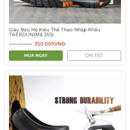
Giày Bảo Hộ Kiểu Thể Thao Nhập Khẩu
TAERDUN(Mã 353)
Giá
Giá
500.000
VNĐ
350.000
VNĐ
gốc
hiện
là:
tại
500.000VNĐ.
là:
MUA NGAY
CHI TIẾT
350.000VNĐ.