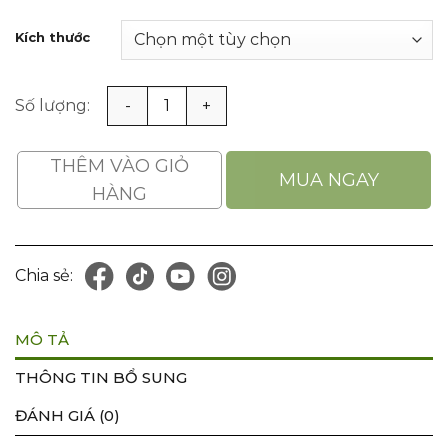
Kích thước
Giày Cách Điện 10KV Bằng Vải Bạt Kiểu Dáng Thời Trang 
THÊM VÀO GIỎ
MUA NGAY
HÀNG
Chia sẻ:
MÔ TẢ
THÔNG TIN BỔ SUNG
ĐÁNH GIÁ (0)