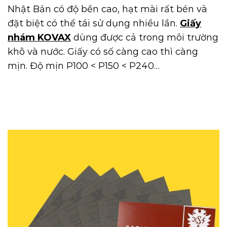
Nhật Bản có độ bền cao, hạt mài rất bén và
đặt biệt có thể tái sử dụng nhiều lần.
Giấy
nhám KOVAX
dùng được cả trong môi trường
khô và nước. Giấy có số càng cao thì càng
mịn. Độ mịn P100 < P150 < P240…