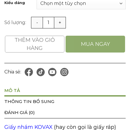
Kiểu dáng
Giấy Nhám Kovax Nhật Bản Tờ Siêu Mịn Hạt Cát Từ P240
THÊM VÀO GIỎ
MUA NGAY
HÀNG
Chia sẻ:
MÔ TẢ
THÔNG TIN BỔ SUNG
ĐÁNH GIÁ (0)
Giấy nhám KOVAX
(hay còn gọi là giấy ráp)