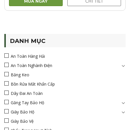
MUA NGAY
CHI TIẾT
200.000VNĐ.
DANH MỤC
An Toàn Hàng Hải
An Toàn Nghành Điện
Băng Keo
Bồn Rửa Mắt Khẩn Cấp
Dây Đai An Toàn
Găng Tay Bảo Hộ
Giày Bảo Hộ
Giày Bảo Vệ