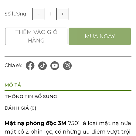
Mặt Nạ Phòng Độc 3M 7501, 7502 số lượng
THÊM VÀO GIỎ
MUA NGAY
HÀNG
Chia sẻ:
MÔ TẢ
THÔNG TIN BỔ SUNG
ĐÁNH GIÁ (0)
Mặt nạ phòng độc 3M
7501 là loại mặt nạ nửa
mặt có 2 phin lọc, có những ưu điểm vượt trội