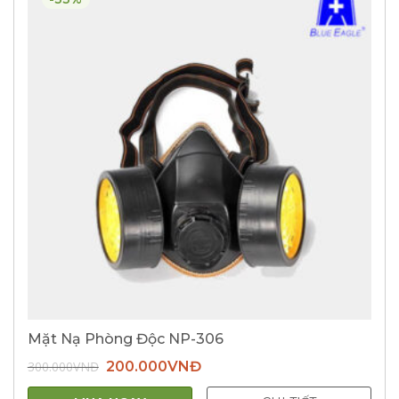
Mặt Nạ Phòng Độc NP-306
Giá
Giá
300.000
VNĐ
200.000
VNĐ
gốc
hiện
là:
tại
300.000VNĐ.
là: