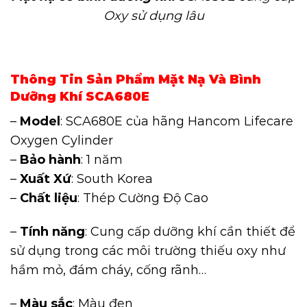
Oxy sử dụng lâu
Thông Tin Sản Phẩm Mặt Nạ Và Bình
Dưỡng Khí SCA680E
–
Model
: SCA680E của hãng Hancom Lifecare
Oxygen Cylinder
–
Bảo hành
: 1 năm
–
Xuất Xứ
: South Korea
–
Chất liệu
: Thép Cường Độ Cao
–
Tính năng
: Cung cấp dưỡng khí cần thiết để
sử dụng trong các môi trường thiếu oxy như
hầm mỏ, đám cháy, cống rãnh…
–
Màu sắc
: Màu đen