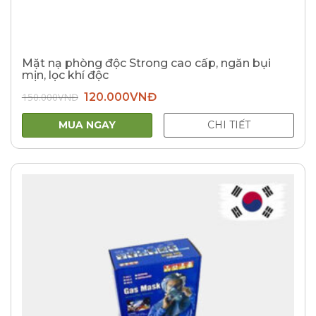
Mặt nạ phòng độc Strong cao cấp, ngăn bụi
mịn, lọc khí độc
Giá
Giá
150.000
VNĐ
120.000
VNĐ
gốc
hiện
là:
tại
150.000VNĐ.
là:
MUA NGAY
CHI TIẾT
120.000VNĐ.