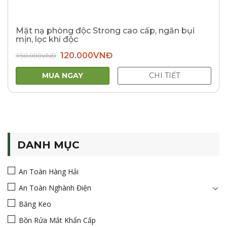
Mặt nạ phòng độc Strong cao cấp, ngăn bụi
mịn, lọc khí độc
Giá
Giá
150.000
VNĐ
120.000
VNĐ
gốc
hiện
là:
tại
150.000VNĐ.
là:
MUA NGAY
CHI TIẾT
120.000VNĐ.
DANH MỤC
An Toàn Hàng Hải
An Toàn Nghành Điện
Băng Keo
Bồn Rửa Mắt Khẩn Cấp