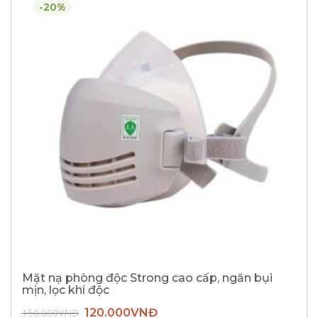
-20%
Mặt nạ phòng độc Strong cao cấp, ngăn bụi
mịn, lọc khí độc
Giá
Giá
150.000
VNĐ
120.000
VNĐ