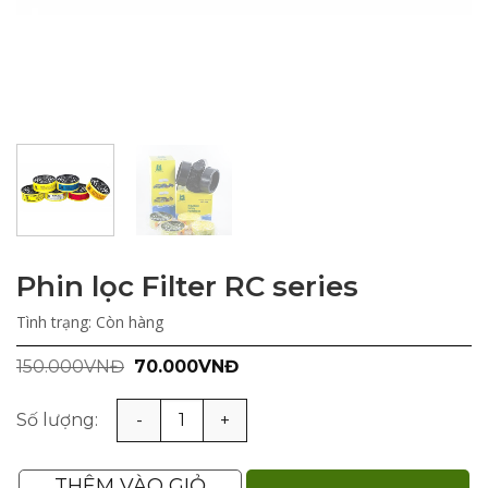
Phin lọc Filter RC series
Tình trạng:
Còn hàng
Giá
Giá
150.000
VNĐ
70.000
VNĐ
gốc
hiện
là:
tại
150.000VNĐ.
là:
Phin lọc Filter RC series số lượng
70.000VNĐ.
THÊM VÀO GIỎ