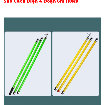
Sào Cách Điện 4 Đoạn 6m 110KV