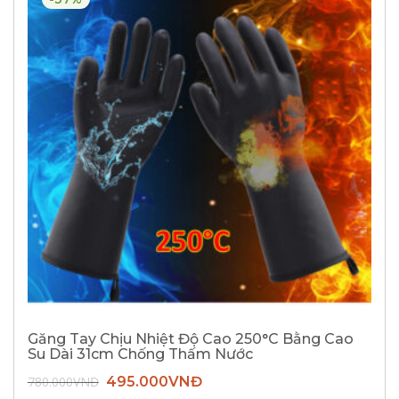
Găng Tay Chịu Nhiệt Độ Cao 250°C Bằng Cao
Su Dài 31cm Chống Thấm Nước
Giá
Giá
780.000
VNĐ
495.000
VNĐ
gốc
hiện