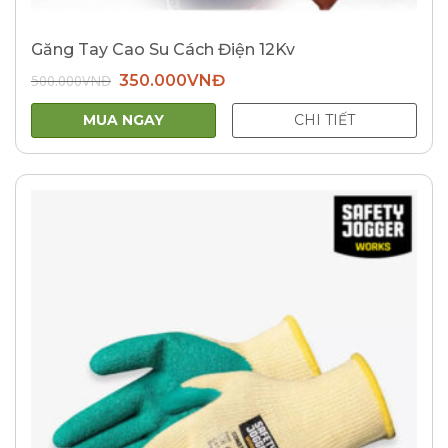
Găng Tay Cao Su Cách Điện 12Kv
Giá
Giá
500.000
VNĐ
350.000
VNĐ
gốc
hiện
là:
tại
500.000VNĐ.
là:
MUA NGAY
CHI TIẾT
350.000VNĐ.