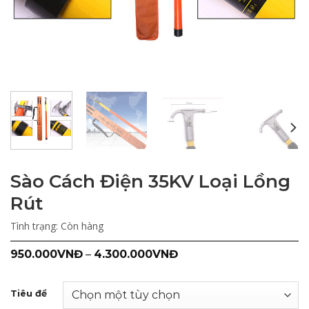
Sào Cách Điện 35KV Loại Lồng
Rút
Tình trạng:
Còn hàng
950.000
VNĐ
–
4.300.000
VNĐ
Tiêu đề