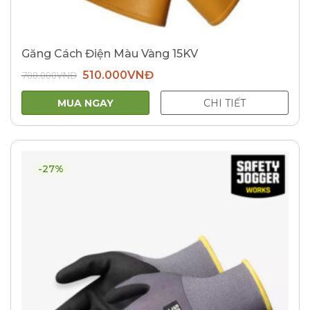
Găng Cách Điện Màu Vàng 15KV
Giá
Giá
700.000
VNĐ
510.000
VNĐ
gốc
hiện
là:
tại
700.000VNĐ.
là:
MUA NGAY
CHI TIẾT
510.000VNĐ.
-27%