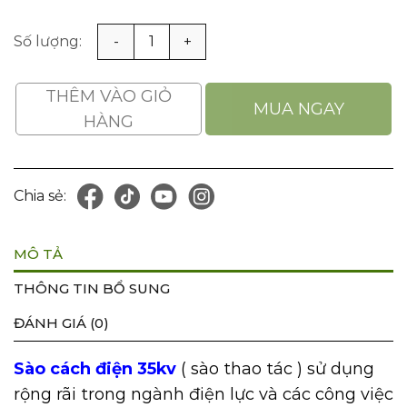
Sào Cách Điện 35KV Loại Lồng Rút số lượng
THÊM VÀO GIỎ
MUA NGAY
HÀNG
Chia sẻ:
MÔ TẢ
THÔNG TIN BỔ SUNG
ĐÁNH GIÁ (0)
Sào cách điện 35kv
( sào thao tác ) sử dụng
rộng rãi trong ngành điện lực và các công việc