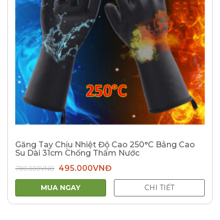
Găng Tay Chịu Nhiệt Độ Cao 250°C Bằng Cao
Su Dài 31cm Chống Thấm Nước
Giá
Giá
780.000
VNĐ
495.000
VNĐ
gốc
hiện
là:
tại
780.000VNĐ.
là:
MUA NGAY
CHI TIẾT
495.000VNĐ.