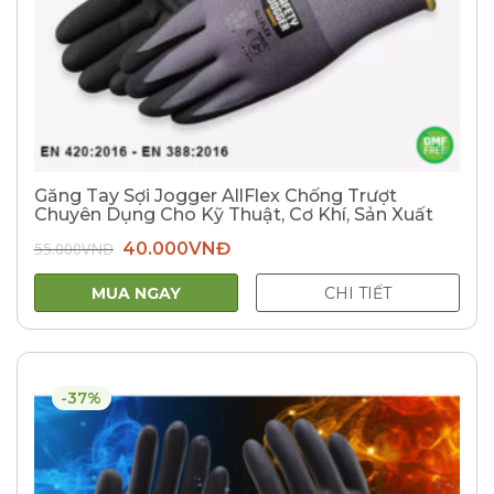
Găng Tay Sợi Jogger AllFlex Chống Trượt
Chuyên Dụng Cho Kỹ Thuật, Cơ Khí, Sản Xuất
Giá
Giá
55.000
VNĐ
40.000
VNĐ
gốc
hiện
là:
tại
55.000VNĐ.
là:
MUA NGAY
CHI TIẾT
40.000VNĐ.
-37%