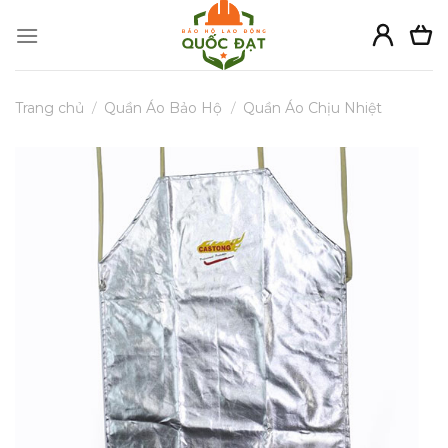
Skip
to
content
Trang chủ
/
Quần Áo Bảo Hộ
/
Quần Áo Chịu Nhiệt