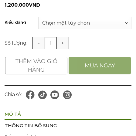
1.200.000
VNĐ
Kiểu dáng
Tạp Dề Chịu Nhiệt Castong MYBR-09060 Chất Liệu Lá Nh
THÊM VÀO GIỎ
MUA NGAY
HÀNG
Chia sẻ:
MÔ TẢ
THÔNG TIN BỔ SUNG