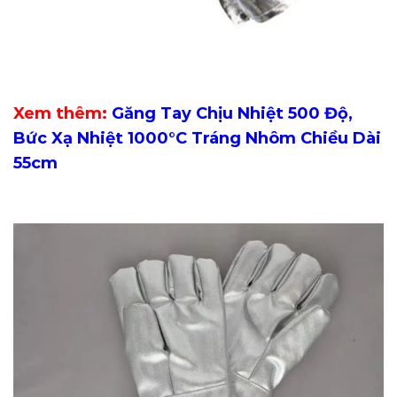
Xem thêm:
Găng Tay Chịu Nhiệt 500 Độ,
Bức Xạ Nhiệt 1000°C Tráng Nhôm Chiều Dài
55cm