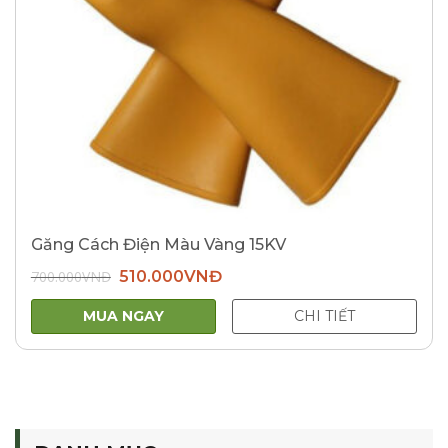
Găng Cách Điện Màu Vàng 15KV
Giá
Giá
700.000
VNĐ
510.000
VNĐ
gốc
hiện
là:
tại
700.000VNĐ.
là:
MUA NGAY
CHI TIẾT
510.000VNĐ.