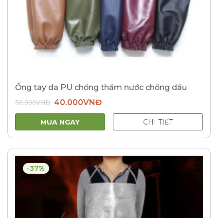
Ống tay da PU chống thấm nước chống dầu
Giá
Giá
50.000
VNĐ
40.000
VNĐ
gốc
hiện
là:
tại
50.000VNĐ.
là:
MUA NGAY
CHI TIẾT
40.000VNĐ.
-37%