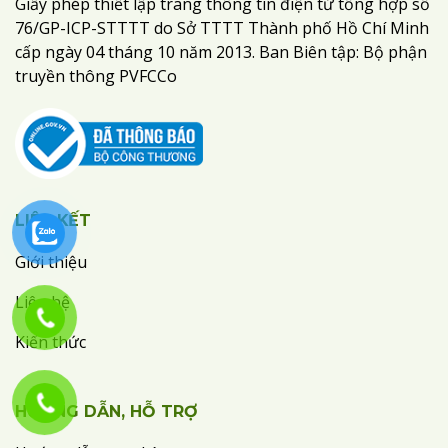
Giấy phép thiết lập trang thông tin điện tử tổng hợp số
76/GP-ICP-STTTT do Sở TTTT Thành phố Hồ Chí Minh
cấp ngày 04 tháng 10 năm 2013. Ban Biên tập: Bộ phận
truyền thông PVFCCo
LIÊN KẾT
Giới thiệu
Liên hệ
Kiến thức
HƯỚNG DẪN, HỖ TRỢ