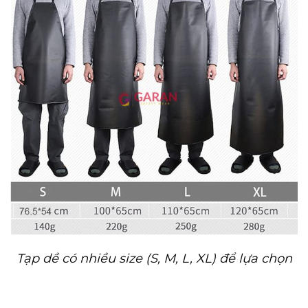
Tạp dề có nhiều size (S, M, L, XL) để lựa chọn