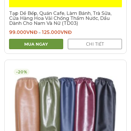
Tạp Dề Bếp, Quán Cafe, Làm Bánh, Trà Sữa,
Cửa Hàng Hoa Vải Chống Thấm Nước, Dầu
Dành Cho Nam Và Nữ (TD03)
99.000
VNĐ
125.000
VNĐ
–
MUA NGAY
CHI TIẾT
-20%