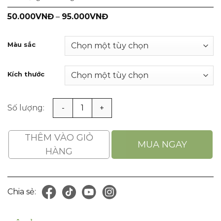
50.000
VNĐ
–
95.000
VNĐ
Màu sắc
Kích thước
Tạp Dề Chống Hóa Chất, Chống Nước Bằng Nhựa PVC Dùn
THÊM VÀO GIỎ
MUA NGAY
HÀNG
Chia sẻ: