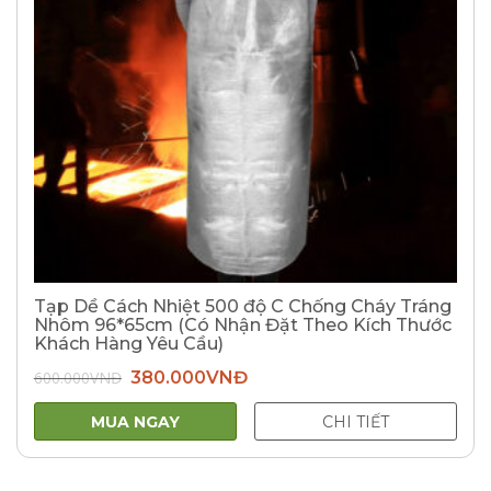
Tạp Dề Cách Nhiệt 500 độ C Chống Cháy Tráng
Nhôm 96*65cm (Có Nhận Đặt Theo Kích Thước
Khách Hàng Yêu Cầu)
Giá
Giá
600.000
VNĐ
380.000
VNĐ
gốc
hiện
là:
tại
600.000VNĐ.
là:
MUA NGAY
CHI TIẾT
380.000VNĐ.