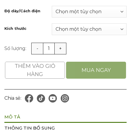
Độ dày/Cách điện
Kích thước
Thảm cao su cách điện 10kv chịu dầu và chống ăn mòn 
THÊM VÀO GIỎ
MUA NGAY
HÀNG
Chia sẻ:
MÔ TẢ
THÔNG TIN BỔ SUNG