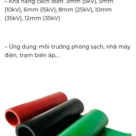
– Khả năng cách điện: 3mm (5kV), 5mm
(10kV), 6mm (15kV), 8mm (25kV), 10mm
(35kV), 12mm (35kV)
– Ứng dụng: môi trường phòng sạch, nhà máy
điện, trạm biến áp,…