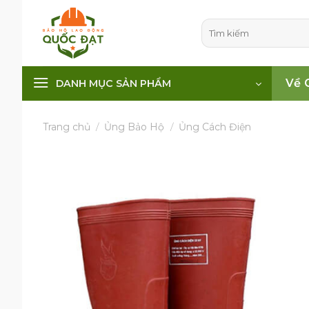
Skip
to
Tìm
kiếm:
content
Về 
DANH MỤC SẢN PHẨM
Trang chủ
/
Ủng Bảo Hộ
/
Ủng Cách Điện