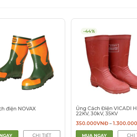
-44%
Ủng Cách Điện VICADI H
ch điện NOVAX
22KV, 30kV, 35KV
350.000
VNĐ
1.300.00
–
NGAY
CHI TIẾT
MUA NGAY
CHI 