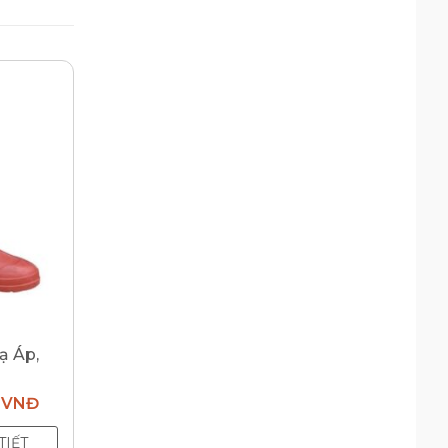
ạ Áp,
0
VNĐ
TIẾT