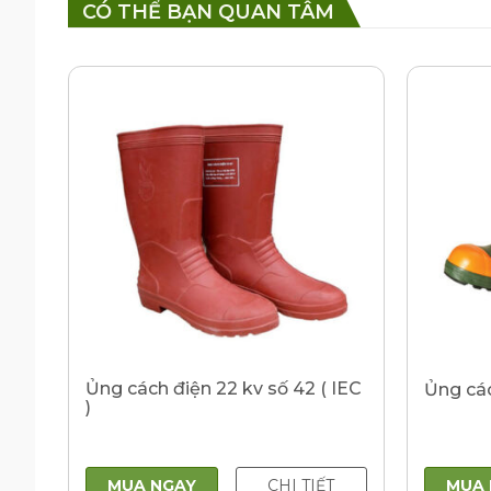
CÓ THỂ BẠN QUAN TÂM
Ủng cách điện 22 kv số 42 ( IEC
Ủng cá
)
MUA NGAY
CHI TIẾT
MUA 