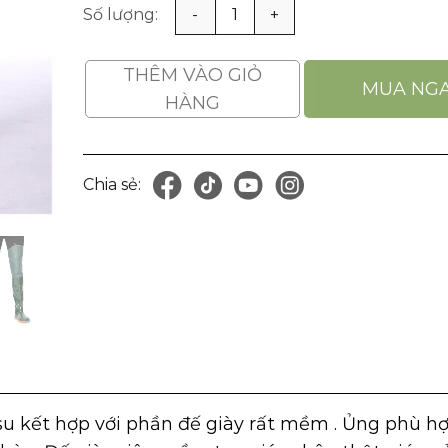
Ủng Cao Cổ Lội Nước Cấy Lúa, Câu Cá Chống Mà
THÊM VÀO GIỎ
MUA NG
HÀNG
Chia sẻ:
)
u kết hợp với phần đế giày rất mềm . Ủng phù hợ