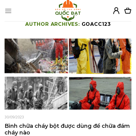
Skip
to
content
AUTHOR ARCHIVES:
GOACC123
30/09/2023
Bình chữa cháy bột được dùng để chữa đám
cháy nào