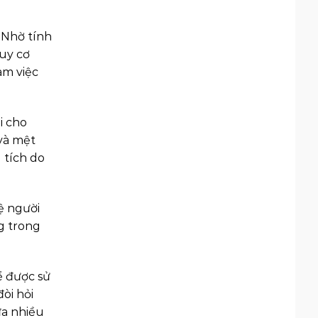
 Nhờ tính
guy cơ
àm việc
i cho
và mệt
 tích do
ệ người
g trong
ể được sử
òi hỏi
ửa nhiều