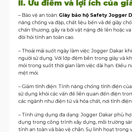
II. Ưu điểm và lợi ích của 
– Bảo vệ an toàn:
Giày bảo hộ Safety Jogger 
năng chống va đập, chất liệu bền và đế giày chố
chấn thương, gây ra bởi vật nặng đè lên hoặc v
đòi hỏi tính an toàn cao.
– Thoải mái suốt ngày làm việc: Jogger Dakar kh
người sử dụng. Với lớp đệm bên trong giày và 
mỏi trong suốt thời gian làm việc dài hạn. Điều
mệt mỏi.
– Giảm tĩnh điện: Tính năng chống tĩnh điện củ
sử dụng khỏi các vấn đề liên quan đến điện tro
các ngành như điện tử và hóa chất, nơi tĩnh điện
– Tính ứng dụng đa dạng: Jogger Dakar phù hợ
dụng trong công trình xây dựng, môi trường sản 
tính an toàn và bảo vệ chân. Sự linh hoạt trong 