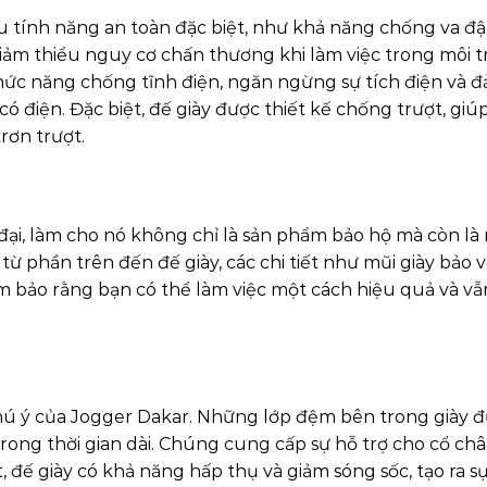
ều tính năng an toàn đặc biệt, như khả năng chống va đ
giảm thiểu nguy cơ chấn thương khi làm việc trong môi 
hức năng chống tĩnh điện, ngăn ngừng sự tích điện và 
ó điện. Đặc biệt, đế giày được thiết kế chống trượt, gi
rơn trượt.
 đại, làm cho nó không chỉ là sản phẩm bảo hộ mà còn là
 từ phần trên đến đế giày, các chi tiết như mũi giày bảo v
m bảo rằng bạn có thể làm việc một cách hiệu quả và vẫn
ú ý của Jogger Dakar. Những lớp đệm bên trong giày đ
 trong thời gian dài. Chúng cung cấp sự hỗ trợ cho cổ ch
 đế giày có khả năng hấp thụ và giảm sóng sốc, tạo ra sự