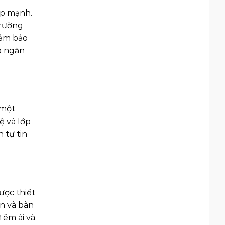
ập mạnh.
trường
đảm bảo
úp ngăn
 một
ệ và lớp
 tự tin
ược thiết
ân và bàn
 êm ái và