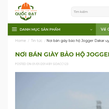
Skip
to
Tìm
kiếm:
content
Về 
DANH MỤC SẢN PHẨM
Home
/
Tin tức
/
Nơi bán giày bảo hộ Jogger Dakar uy
NƠI BÁN GIÀY BẢO HỘ JOGGE
POSTED ON
01/01/2014
BY
GOACC123