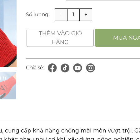
Bao Tay Phủ Cao Su Chống Nhăn, Chống Dầu, C
THÊM VÀO GIỎ
MUA NG
HÀNG
Chia sẻ:
)
, cung cấp khả năng chống mài mòn vượt trội. G
 khác nhau như cơ khí, xây dựng, nông nghiệp, c