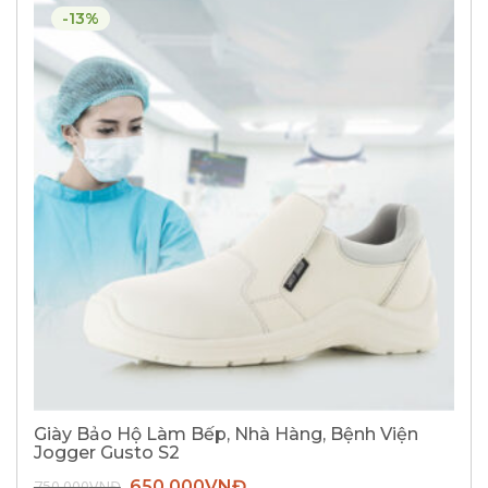
-13%
Giày Bảo Hộ Làm Bếp, Nhà Hàng, Bệnh Viện
Jogger Gusto S2
Giá
Giá
750.000
VNĐ
650.000
VNĐ