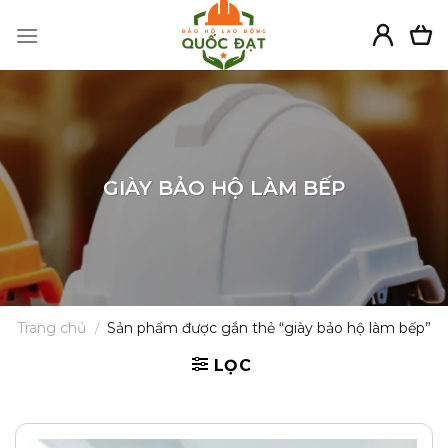
Skip
to
content
GIÀY BẢO HỘ LÀM BẾP
Trang chủ
/
Sản phẩm được gắn thẻ “giày bảo hộ làm bếp”
LỌC