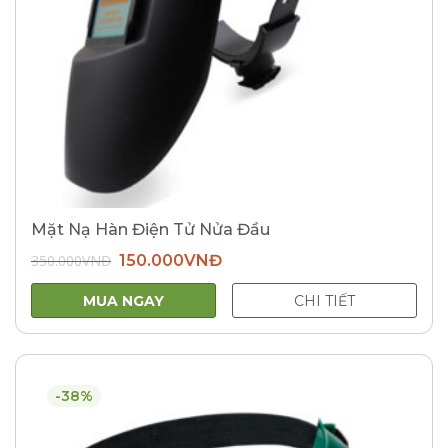
Mặt Nạ Hàn Điện Tử Nửa Đầu
Giá
Giá
350.000
VNĐ
150.000
VNĐ
gốc
hiện
là:
tại
350.000VNĐ.
là:
MUA NGAY
CHI TIẾT
150.000VNĐ.
-38%