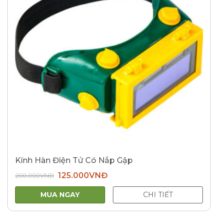
Kính Hàn Điện Tử Có Nắp Gập
Giá
Giá
200.000
VNĐ
125.000
VNĐ
gốc
hiện
là:
tại
200.000VNĐ.
là:
MUA NGAY
CHI TIẾT
125.000VNĐ.