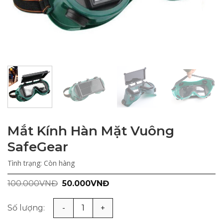
Mắt Kính Hàn Mặt Vuông
SafeGear
Tình trạng:
Còn hàng
Giá
Giá
100.000
VNĐ
50.000
VNĐ
gốc
hiện
là:
tại
100.000VNĐ.
là:
Mắt Kính Hàn Mặt Vuông SafeGear số lượng
50.000VNĐ.