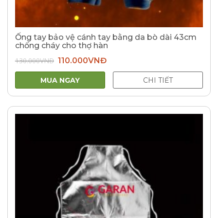
Ống tay bảo vệ cánh tay bằng da bò dài 43cm
chống cháy cho thợ hàn
Giá
Giá
130.000
VNĐ
110.000
VNĐ
gốc
hiện
là:
tại
130.000VNĐ.
là:
MUA NGAY
CHI TIẾT
110.000VNĐ.