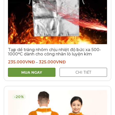
Tạp dề tráng nhôm chịu nhiệt độ bức xa 500-
1000°C dành cho công nhân lò luyện kim
235.000
VNĐ
325.000
VNĐ
–
MUA NGAY
CHI TIẾT
-20%