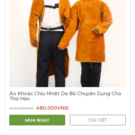
Áo Khoác Chịu Nhiệt Da Bò Chuyên Dụng Cho
Thợ Hàn
Giá
Giá
600.000
VNĐ
480.000
VNĐ
gốc
hiện
là:
tại
600.000VNĐ.
là:
MUA NGAY
CHI TIẾT
480.000VNĐ.