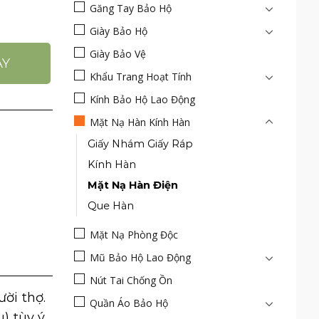
Găng Tay Bảo Hộ
ím Bảo Vệ Mắt số lượng
Giày Bảo Hộ
Giày Bảo Vệ
AY
Khẩu Trang Hoạt Tính
Kính Bảo Hộ Lao Động
Mặt Nạ Hàn Kính Hàn
Giấy Nhám Giấy Ráp
Kính Hàn
Mặt Nạ Hàn Điện
Que Hàn
Mặt Nạ Phòng Độc
Mũ Bảo Hộ Lao Động
Nút Tai Chống Ồn
̀i thợ.
Quần Áo Bảo Hộ
) tùy ý