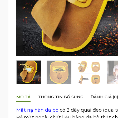
MÔ TẢ
THÔNG TIN BỔ SUNG
ĐÁNH GIÁ (0
Mặt nạ hàn da bò
có 2 dây quai đeo (qua tai
Bề mặt ngoài chất liệu bằng da bò thật c