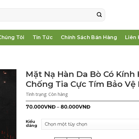
Chúng Tôi
Tin Tức
Chính Sách Bán Hàng
Liên
Mặt Nạ Hàn Da Bò Có Kính
Chống Tia Cực Tím Bảo Vệ
Tình trạng:
Còn hàng
70.000
VNĐ
–
80.000
VNĐ
Kiểu
dáng