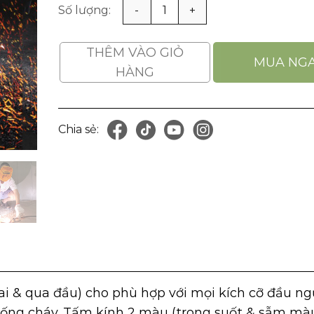
Mặt Nạ Hàn Da Bò Có Kính Hàn Chống Tia Cực T
THÊM VÀO GIỎ
MUA NG
HÀNG
Chia sẻ:
)
 & qua đầu) cho phù hợp với mọi kích cỡ đầu ngươ
hống cháy. Tấm kính 2 màu (trong suốt & sẫm màu