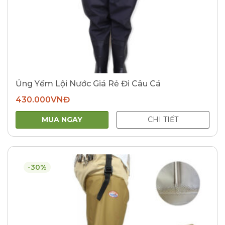
Ủng Yếm Lội Nước Giá Rẻ Đi Câu Cá
430.000
VNĐ
MUA NGAY
CHI TIẾT
-30%