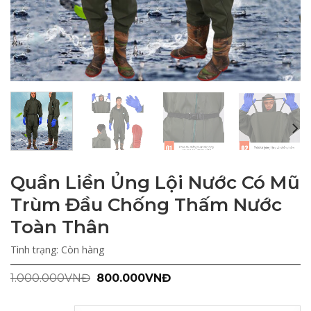
Quần Liền Ủng Lội Nước Có Mũ
Trùm Đầu Chống Thấm Nước
Toàn Thân
Tình trạng:
Còn hàng
Giá
Giá
1.000.000
VNĐ
800.000
VNĐ
gốc
hiện
là:
tại
1.000.000VNĐ.
là: