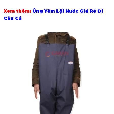
Xem thêm:
Ủng Yếm Lội Nước Giá Rẻ Đi
Câu Cá