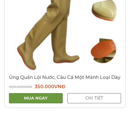
Ủng Quần Lội Nước, Câu Cá Một Mảnh Loại Dày
Giá
Giá
500.000
VNĐ
350.000
VNĐ
gốc
hiện
là:
tại
500.000VNĐ.
là:
MUA NGAY
CHI TIẾT
350.000VNĐ.